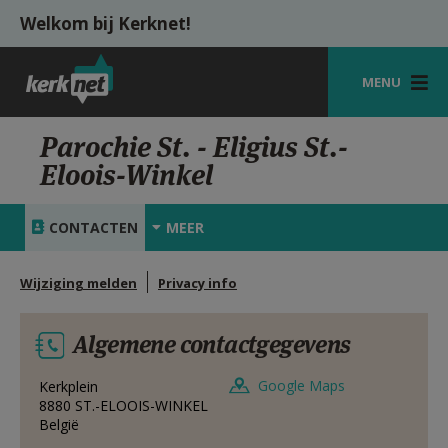
Overslaan en naar de inhoud gaan
Welkom bij Kerknet!
MENU
STARTPAGINA
Parochie St. - Eligius St.-
Eloois-Winkel
KERK
VIERINGEN
CONTACTEN
MEER
SHOP
Wijziging melden
Privacy info
ZOEKEN
Algemene contactgegevens
HULP
MIJN PAROCHIE
Google Maps
Kerkplein
8880
ST.-ELOOIS-WINKEL
België
AANMELDEN OF REGISTREREN