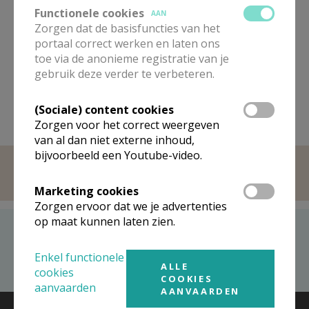
Functionele cookies
Gebedsintentie paus oktober 2024:
AAN
Zorgen dat de basisfuncties van het
voor een gedeelde missie
portaal correct werken en laten ons
toe via de anonieme registratie van je
gebruik deze verder te verbeteren.
(Sociale) content cookies
Zorgen voor het correct weergeven
van al dan niet externe inhoud,
bijvoorbeeld een Youtube-video.
Marketing cookies
Zorgen ervoor dat we je advertenties
op maat kunnen laten zien.
Recent bezocht
Enkel functionele
H. Marta en Maria Parochie in Aalter
ALLE
cookies
COOKIES
aanvaarden
AANVAARDEN
© 2026 Kerk en Media vzw
Contact
Vacatures