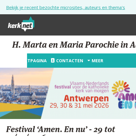
Overslaan en naar de inhoud gaan
Bekijk je recent bezochte microsites, auteurs en thema's
STARTPAGINA
H. Marta en Maria Parochie in A
KERK
STARTPAGINA
CONTACTEN
MEER
VIERINGEN
SHOP
ZOEKEN
HULP
STARTPAGINA PORTAAL
Festival ‘Amen. En nu’ - 29 tot
MIJN PAROCHIE