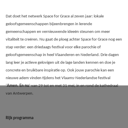
Dat doet het netwerk Space for Grace al zeven jaar: lokale
geloofsgemeenschappen bijeenbrengen in lerende
gemeenschappen en vernieuwende ideeën steunen om meer
vitaliteit te creëren. Nu gaat de ploeg achter Space for Grace nog een
stap verder: een driedaags festival voor elke parochie of
geloofsgemeenschap in heel Vlaanderen en Nederland. Drie dagen
lang leer je actieve gelovigen uit de lage landen kennen en doe je
concrete en bruikbare inspiratie op. Ook jouw parochie kan een
nieuwe adem vinden tijdens het Vlaams-Nederlandse festival
‘
Amen. En nu
’ van 29 tot en met 31 mei, in en rond de kathedraal
van Antwerpen.
Rijk programma