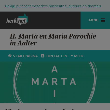
Overslaan en naar de inhoud gaan
Bekijk je recent bezochte microsites, auteurs en thema's
MENU
STARTPAGINA
H. Marta en Maria Parochie
in Aalter
KERK
VIERINGEN
STARTPAGINA
CONTACTEN
MEER
SHOP
ZOEKEN
HULP
STARTPAGINA PORTAAL
MIJN PAROCHIE