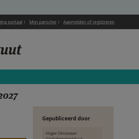
gina portaal
Mijn parochie
Aanmelden of registreren
tuut
2027
Gepubliceerd door
Hoger Diocesaan
Godsdienstinstituut