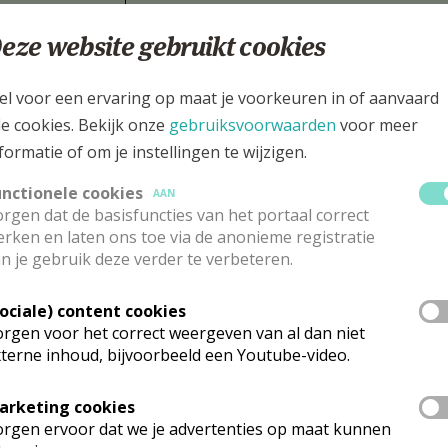
an godsbewijzen en
je het goede bereiken? Waar krijg je uitzicht als
eze website gebruikt cookies
 bod.
kwaad, zonde en schuld?
Pauzeweek
el voor een ervaring op maat je voorkeuren in of aanvaard
hriften
Sacramenten en liturgie: Eucharistie en ver
le cookies. Bekijk onze
gebruiksvoorwaarden
voor meer
(Joris Polfliet)
formatie of om je instellingen te wijzigen.
erser, noch een vage
Wat God ooit in Jezus heeft gedaan, gebeurt nog stee
aam laat zich
sacramenten van de Kerk. In broze tekens en scham
unctionele cookies
AAN
ezus’ leven waarin
raakt Gods liefde telkens weer de wereld. Als de sch
rgen dat de basisfuncties van het portaal correct
s Vader. Om God echt
ontsloten, als het brood wordt gebroken, als een w
rken en laten ons toe via de anonieme registratie
at mensen kunnen
vergeving wordt gesproken, is Christus door de krach
n je gebruik deze verder te verbeteren.
Geest ook vandaag aan het werk.
Sociale) content cookies
 en de theologie
rgen voor het correct weergeven van al dan niet
terne inhoud, bijvoorbeeld een Youtube-video.
onteerd met een of andere vorm van lijden. Via nieuwsberichten, in eens 
ekte of de dood komt het lijden soms onverwacht dichtbij. De waaromvraag
arketing cookies
De Bijbel geeft een inkijk in de spirituele zoektocht van de mens, die sinds 
rgen ervoor dat we je advertenties op maat kunnen
Maar we vinden er geen alomvattend antwoord; we ontmoeten er God zelf, die