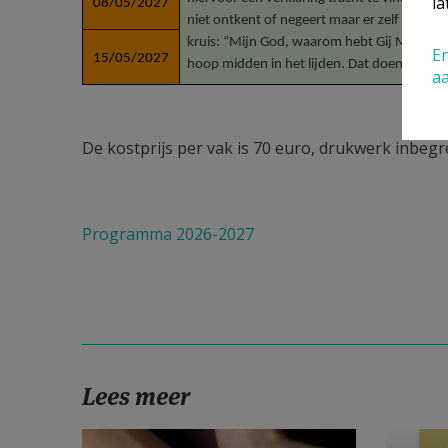
la
08/05/2027
niet ontkent of negeert maar er zelf in binne
kruis: “Mijn God, waarom hebt Gij Mij verla
En
15/05/2027
hoop midden in het lijden. Dat doen we via i
a
De kostprijs per vak is 70 euro, drukwerk inbegr
Programma 2026-2027
Lees meer