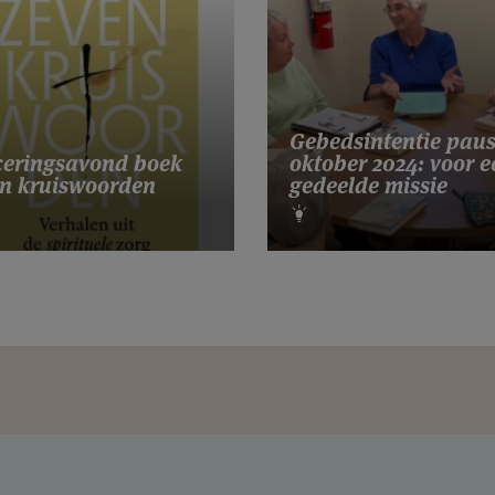
Gebedsintentie pau
eringsavond boek
oktober 2024: voor e
n kruiswoorden
gedeelde missie