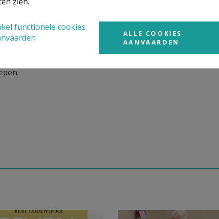
ten zien.
ngaat. Zo klinkt de pijnlijke realiteit van het lijden scherp in Jezus’ psalmg
ten?”. In dit seminarie gaan we samen met de cursisten op zoek naar perspe
kel functionele cookies
mpulsen, (Bijbelse) teksten, religieuze kunt en uitwisseling.
ALLE COOKIES
anvaarden
AANVAARDEN
epen.