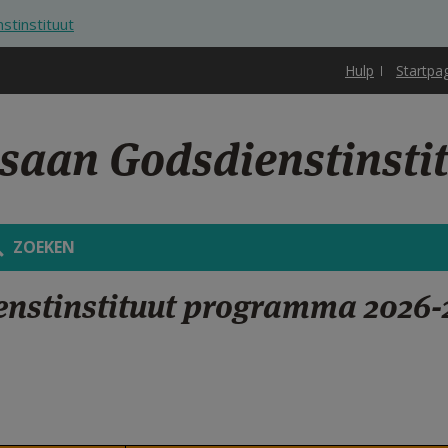
tinstituut
Hulp
Startpa
saan Godsdienstinsti
ZOEKEN
nstinstituut programma 2026-