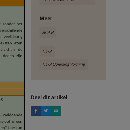
Meer
t zonder het
erschillende
Artikel
n veelkleurig
eksten lezen
t zicht in de
HDGI
 daden zijn
HDGI Opleiding Vorming
Deel dit artikel
ng
 al weldoende
geloof is een
rden? Hoe kun