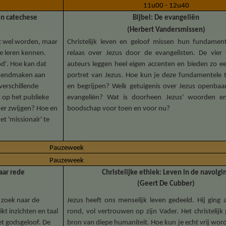
11u00 - 12u40
en catechese
Bijbel: De evangeliën
(Herbert Vandersmissen)
et wel worden, maar
Christelijk leven en geloof missen hun fundamen
e leren kennen.
relaas over Jezus door de evangelisten. De vier v
d'. Hoe kan dat
auteurs leggen heel eigen accenten en bieden zo ee
ekendmaken aan
portret van Jezus. Hoe kun je deze fundamentele t
verschillende
en begrijpen? Welk getuigenis over Jezus openbaar
 op het publieke
evangeliën? Wat is doorheen Jezus' woorden en
er zwijgen? Hoe en
boodschap voor toen en voor nu?
t 'missionair' te
Pauzeweek
Pauzeweek
naar rede
Christelijke ethiek: Leven in de navolgi
(Geert De Cubber)
p zoek naar de
Jezus heeft ons menselijk leven gedeeld. Hij ging
ikt inzichten en taal
rond, vol vertrouwen op zijn Vader. Het christelijk 
et godsgeloof. De
bron van diepe humaniteit. Hoe kun je echt vrij wo