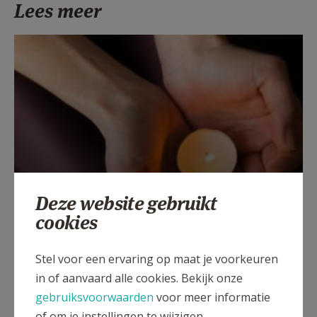
Lees meer
Deze website gebruikt
Beroepsvereniging Zorgpastores
cookies
Stel voor een ervaring op maat je voorkeuren
in of aanvaard alle cookies. Bekijk onze
gebruiksvoorwaarden
voor meer informatie
of om je instellingen te wijzigen.