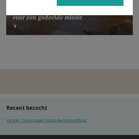
Gebedsintentie paus oktober 2024:
voor een gedeelde missie
Recent bezocht
Hoger Diocesaan Godsdienstinstituut