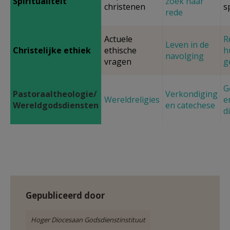
Spiritualiteit
zoek naar
christenen
sp
rede
Actuele
R
Leven in de
Christelijke ethiek
ethische
h
navolging
vragen
g
G
Pastoraaltheologie/
Verkondiging
Wereldreligies
e
Wereldgodsdiensten
en catechese
d
Gepubliceerd door
Hoger Diocesaan Godsdienstinstituut