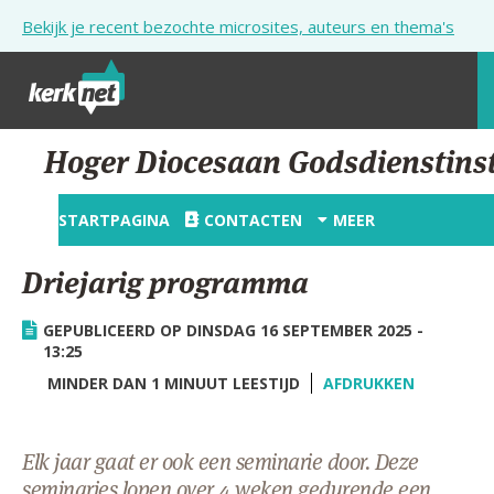
Overslaan en naar de inhoud gaan
Bekijk je recent bezochte microsites, auteurs en thema's
STARTPAGINA
Hoger Diocesaan Godsdienstinst
KERK
STARTPAGINA
CONTACTEN
MEER
VIERINGEN
Driejarig programma
SHOP
GEPUBLICEERD OP DINSDAG 16 SEPTEMBER 2025 -
ZOEKEN
13:25
HULP
MINDER DAN 1 MINUUT LEESTIJD
AFDRUKKEN
STARTPAGINA PORTAAL
Elk jaar gaat er ook een seminarie door. Deze
MIJN PAROCHIE
seminaries lopen over 4 weken gedurende een