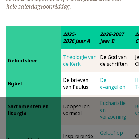
hele zaterdagvoormiddag.
AANMELDEN OF REGISTREREN
2025-
2026-2027
2
2026 jaar A
jaar B
C
Theologie van
De God van
J
Geloofsleer
de Kerk
de schriften
C
De brieven
De
H
Bijbel
van Paulus
evangeliën
T
Eucharistie
Sacramenten en
Doopsel en
B
en
liturgie
vormsel
v
verzoening
Geloof op
Inspirerende
C