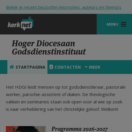
Overslaan en naar de inhoud gaan
Bekijk je recent bezochte microsites, auteurs en thema's
MENU
STARTPAGINA
Hoger Diocesaan
Godsdienstinstituut
KERK
VIERINGEN
STARTPAGINA
CONTACTEN
MEER
SHOP
Het HDGI leidt mensen op tot godsdienstleraar, pastorale
ZOEKEN
werker, parochie-assistent of diaken. De theologische
vakken en seminaries staan ook open voor al wie op zoek
HULP
is naar verheldering van het christelijke geloof. Welkom!
STARTPAGINA PORTAAL
MIJN PAROCHIE
Programma 2026-2027