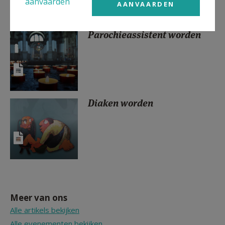
aanvaarden
AANVAARDEN
Parochieassistent worden
Diaken worden
Meer van ons
Alle artikels bekijken
Alle evenementen bekijken