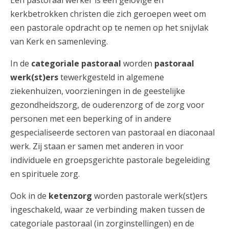
Een pastoraal werker is een gelovige en
AANMELDEN OF REGISTREREN
kerkbetrokken christen die zich geroepen weet om
een pastorale opdracht op te nemen op het snijvlak
van Kerk en samenleving.
In de
categoriale pastoraal
worden
pastoraal
werk(st)ers
tewerkgesteld in algemene
ziekenhuizen, voorzieningen in de geestelijke
gezondheidszorg, de ouderenzorg of de zorg voor
personen met een beperking of in andere
gespecialiseerde sectoren van pastoraal en diaconaal
werk. Zij staan er samen met anderen in voor
individuele en groepsgerichte pastorale begeleiding
en spirituele zorg.
Ook in de
ketenzorg
worden pastorale werk(st)ers
ingeschakeld, waar ze verbinding maken tussen de
categoriale pastoraal (in zorginstellingen) en de