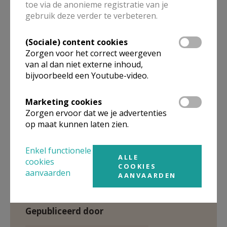
toe via de anonieme registratie van je
gebruik deze verder te verbeteren.
(Sociale) content cookies
Bekijk hier een filmpje waarin aalmoezenier Jan
Zorgen voor het correct weergeven
vertelt over zijn job:
van al dan niet externe inhoud,
bijvoorbeeld een Youtube-video.
Voor het correct weergeven van deze inhoud
dien je (sociale) content cookies te aanvaarden.
Marketing cookies
Zorgen ervoor dat we je advertenties
op maat kunnen laten zien.
VERANDER MIJN
INSTELLINGEN
Enkel functionele
ALLE
cookies
COOKIES
aanvaarden
AANVAARDEN
Gepubliceerd door