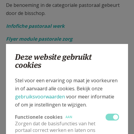
De benoeming in de categoriale pastoraal gebeurt
door de bisschop.
Infofiche pastoraal werk
Flyer module pastorale zorg
Voor verdere informatie contacteer de directeur
Deze website gebruikt
cookies
Inschrijvingen
Bekijk hier een filmpje waarin zorgpastores
Stel voor een ervaring op maat je voorkeuren
vertellen over hun job:
in of aanvaard alle cookies. Bekijk onze
gebruiksvoorwaarden
voor meer informatie
Voor het correct weergeven van deze inhoud
of om je instellingen te wijzigen.
dien je (sociale) content cookies te aanvaarden.
Functionele cookies
AAN
Zorgen dat de basisfuncties van het
VERANDER MIJN
portaal correct werken en laten ons
INSTELLINGEN