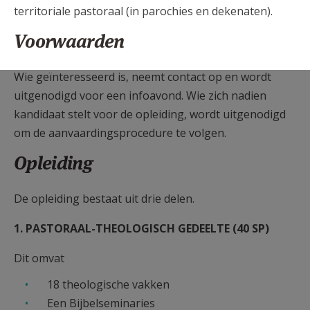
territoriale pastoraal (in parochies en dekenaten).
Voorwaarden
Wie geïnteresseerd is, neemt contact op en wordt
uitgenodigd voor een infoavond. Wie zich nadien
kandidaat stelt voor de opleiding, wordt uitgenodigd
om de aanvaardingsprocedure te volgen.
Opleiding
De opleiding bestaat uit drie delen.
1. PASTORAAL-THEOLOGISCH GEDEELTE (40 SP)
Dit omvat
18 theologische vakken
Een Bijbelseminaries