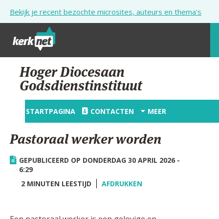
Overslaan en naar de inhoud gaan
Bekijk je recent bezochte microsites, auteurs en thema's
STARTPAGINA
Hoger Diocesaan
Godsdienstinstituut
KERK
VIERINGEN
STARTPAGINA
CONTACTEN
MEER
SHOP
Pastoraal werker worden
ZOEKEN
GEPUBLICEERD OP DONDERDAG 30 APRIL 2026 -
HULP
6:29
2 MINUTEN LEESTIJD
AFDRUKKEN
STARTPAGINA PORTAAL
MIJN PAROCHIE