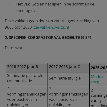
Het vak ‘God en het lijden in de schrift en de
theologie’.
Deze vakken gaan door op zaterdagvoormiddag van
9u00 tot 12u30 (
zie vakkenoverzicht
)
2. SPECIFIEK ZORGPASTORAAL GEDEELTE (9 SP)
Dit omvat
2026-2027 jaar B
2027-2028 jaar C
2025-202
Seminarie pastorale
Module p
Seminarie liturgie
communicatie
zorg
2
2
2
vormingsnamiddagen
vormingsnamiddagen
vorming
voor pastores in
voor pastores in
voor pas
opleiding en
opleiding en
opleidin