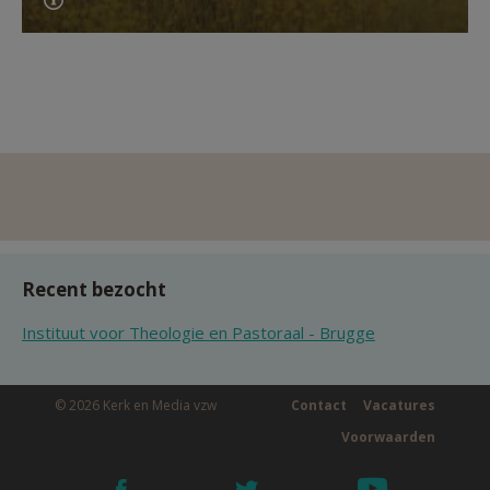
Recent bezocht
Instituut voor Theologie en Pastoraal - Brugge
© 2026 Kerk en Media vzw
Contact
Vacatures
Voorwaarden