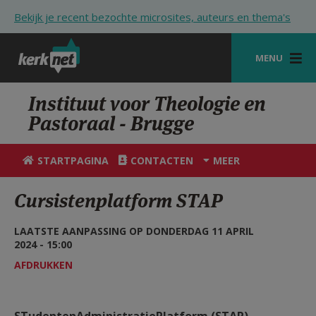
Overslaan en naar de inhoud gaan
Bekijk je recent bezochte microsites, auteurs en thema's
MENU
STARTPAGINA
Instituut voor Theologie en
Pastoraal - Brugge
KERK
VIERINGEN
STARTPAGINA
CONTACTEN
MEER
SHOP
Cursistenplatform STAP
ZOEKEN
LAATSTE AANPASSING OP DONDERDAG 11 APRIL
HULP
2024 - 15:00
AFDRUKKEN
STARTPAGINA PORTAAL
MIJN PAROCHIE