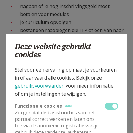
nagaan of je nog inschrijvingsgeld moet
betalen voor modules
je curriculum opvolgen
bestanden raadplegen die ITP of een van haar
docenten ter beschikking stelt
Deze website gebruikt
(je ontvangt bij de eerste les steeds een
cookies
afgedrukt exemplaar van de cursus)
Stel voor een ervaring op maat je voorkeuren
in of aanvaard alle cookies. Bekijk onze
gebruiksvoorwaarden
voor meer informatie
of om je instellingen te wijzigen.
Functionele cookies
AAN
Lees meer
Zorgen dat de basisfuncties van het
portaal correct werken en laten ons
toe via de anonieme registratie van je
gebruik deze verder te verbeteren.