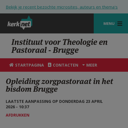
Overslaan en naar de inhoud gaan
Bekijk je recent bezochte microsites, auteurs en thema's
MENU
STARTPAGINA
Instituut voor Theologie en
Pastoraal - Brugge
KERK
VIERINGEN
STARTPAGINA
CONTACTEN
MEER
SHOP
Opleiding zorgpastoraat in het
bisdom Brugge
ZOEKEN
HULP
LAATSTE AANPASSING OP DONDERDAG 23 APRIL
2026 - 10:37
STARTPAGINA PORTAAL
AFDRUKKEN
MIJN PAROCHIE