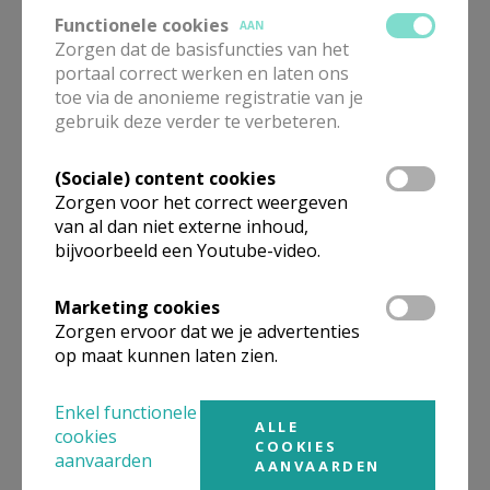
Functionele cookies
AAN
Zorgen dat de basisfuncties van het
"Ik voel dat ik hier zinvol
werk kan doen"
portaal correct werken en laten ons
toe via de anonieme registratie van je
gebruik deze verder te verbeteren.
(Sociale) content cookies
Zorgpastor ben je niet alleen
Zorgen voor het correct weergeven
van al dan niet externe inhoud,
bijvoorbeeld een Youtube-video.
Marketing cookies
Zorgen ervoor dat we je advertenties
“Intervisie is op een
op maat kunnen laten zien.
geborgen plek casussen en
tips delen"
Enkel functionele
ALLE
cookies
COOKIES
aanvaarden
AANVAARDEN