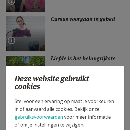
AANMELDEN OF REGISTREREN
Cursus voorgaan in gebed
Liefde is het belangrijkste
Deze website gebruikt
cookies
Zorgpastor worden, iets voor
Stel voor een ervaring op maat je voorkeuren
jou?
in of aanvaard alle cookies. Bekijk onze
gebruiksvoorwaarden
voor meer informatie
of om je instellingen te wijzigen.