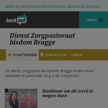
Overslaan en naar de inhoud gaan
Bekijk je recent bezochte microsites, auteurs en thema's
MENU
STARTPAGINA
Dienst Zorgpastoraat
bisdom Brugge
KERK
VIERINGEN
STARTPAGINA
CONTACTEN
MEER
SHOP
De dienst zorgpastoraat bisdom Brugge ondersteunt
ZOEKEN
spirituele en pastorale zorg in de zorgsector.
HULP
Dankbaar om dit werk te
STARTPAGINA PORTAAL
mogen doen
MIJN PAROCHIE