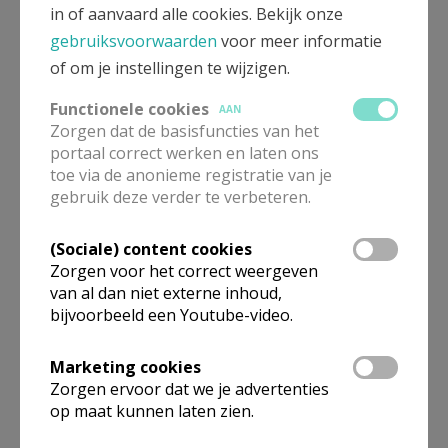
zinbeleving."
in of aanvaard alle cookies. Bekijk onze
gebruiksvoorwaarden
voor meer informatie
Nele: “Het zijn vaak ook de kleine dingen die verschil
of om je instellingen te wijzigen.
kunnen maken. Als iemand aan de inkom zit, zet ik mij
Functionele cookies
AAN
er graag even naast: “goeiedag, hoe is het?”. Ook al
Zorgen dat de basisfuncties van het
heb ik nog andere opleidingen gedaan en andere
portaal correct werken en laten ons
rollen opgenomen, ik ben ten diepste zorgpastor. Ik
toe via de anonieme registratie van je
denk dat je als zorgpastor een rustbaken moet zijn, in
gebruik deze verder te verbeteren.
alle hectiek en drukte. Dat ze bij jou het gevoel krijgen
(Sociale) content cookies
dat ze een plek hebben waar ze iets kunnen delen.”
Zorgen voor het correct weergeven
Waar ben je dankbaar voor?
van al dan niet externe inhoud,
bijvoorbeeld een Youtube-video.
Bart: “In het ene woonzorgcentrum volgde ik zuster
Rita op, die dit werk 17 jaar lang met veel toewijding
Marketing cookies
Zorgen ervoor dat we je advertenties
had gedaan en heel wat had opgebouwd. In het
op maat kunnen laten zien.
andere kwam ik in de plaats van Leen, die eveneens
sterke initiatieven had genomen en een warme band