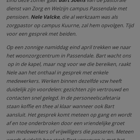
Eind deze zomer gaat
Bart Soens
van de pastorale
AANMELDEN OF REGISTREREN
dienst van Zorg en Welzijn campus Passendale met
pensioen.
Nele Valcke
, die al werkzaam was als
zorgpastor op campus Kuurne, zal hem opvolgen. Tijd
voor een gesprek met beiden.
Op een zonnige namiddag eind april trekken we naar
het woonzorgcentrum in Passendale. Bart wacht ons
op in de kapel, maar nog voor we die bereiken, raakt
Nele aan het onthaal in gesprek met enkele
medewerkers. Werken binnen dezelfde vzw heeft
duidelijk zijn voordelen: gezichten zijn vertrouwd en
contacten snel gelegd. In de personeelscafetaria
staan koffie en thee al klaar wanneer ook Bart
aansluit. Het gesprek komt meteen op gang en wordt
af en toe onderbroken door een vriendelijke groet
van medewerkers of vrijwilligers die passeren. Meteen