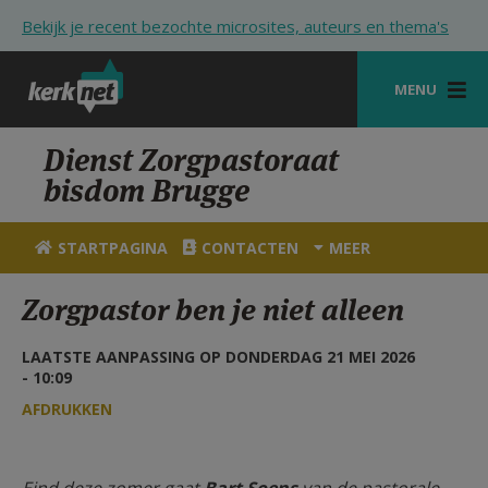
Overslaan en naar de inhoud gaan
Bekijk je recent bezochte microsites, auteurs en thema's
MENU
STARTPAGINA
Dienst Zorgpastoraat
bisdom Brugge
KERK
VIERINGEN
STARTPAGINA
CONTACTEN
MEER
SHOP
Zorgpastor ben je niet alleen
ZOEKEN
LAATSTE AANPASSING OP DONDERDAG 21 MEI 2026
HULP
- 10:09
AFDRUKKEN
STARTPAGINA PORTAAL
MIJN PAROCHIE