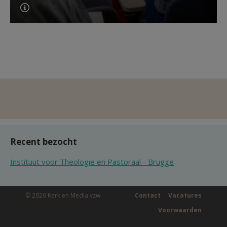
Recent bezocht
Instituut voor Theologie en Pastoraal - Brugge
© 2026 Kerk en Media vzw
Contact
Vacatures
Voorwaarden