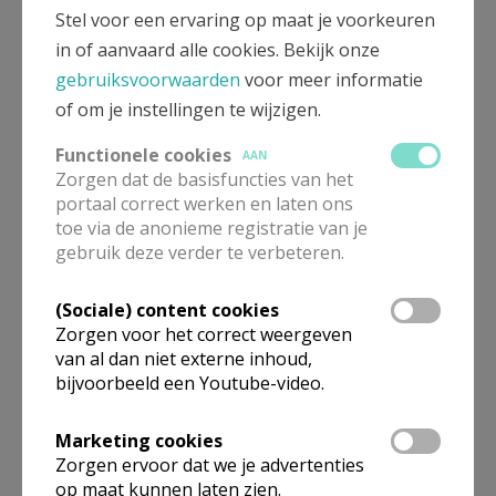
Stel voor een ervaring op maat je voorkeuren
in of aanvaard alle cookies. Bekijk onze
gebruiksvoorwaarden
voor meer informatie
of om je instellingen te wijzigen.
Functionele cookies
AAN
Zorgen dat de basisfuncties van het
portaal correct werken en laten ons
Schrijf gratis in voor de onlinecursus
toe via de anonieme registratie van je
Kennismaken met de Bijbel
gebruik deze verder te verbeteren.
(Sociale) content cookies
Zorgen voor het correct weergeven
van al dan niet externe inhoud,
bijvoorbeeld een Youtube-video.
Marketing cookies
Zorgen ervoor dat we je advertenties
op maat kunnen laten zien.