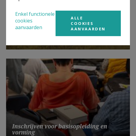
Enkel functionele
ALLE
cookies
COOKIES
aanvaarden
AANVAARDEN
Cyclus Theologische Vorming (CTV)
Inschrijven voor basisopleiding en
vorming