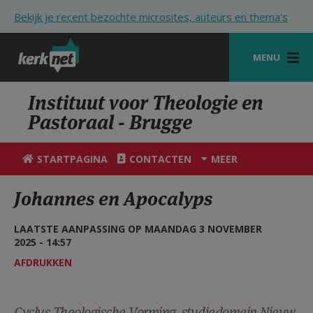
Overslaan en naar de inhoud gaan
Bekijk je recent bezochte microsites, auteurs en thema's
MENU
STARTPAGINA
Instituut voor Theologie en
Pastoraal - Brugge
KERK
VIERINGEN
STARTPAGINA
CONTACTEN
MEER
SHOP
Johannes en Apocalyps
ZOEKEN
LAATSTE AANPASSING OP MAANDAG 3 NOVEMBER
HULP
2025 - 14:57
AFDRUKKEN
STARTPAGINA PORTAAL
MIJN PAROCHIE
Cyclus Theologische Vorming, studiedomein Nieuw