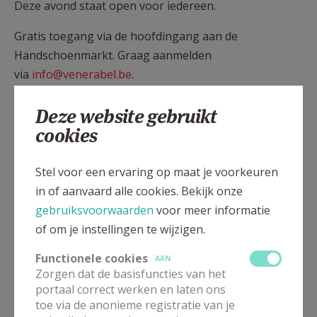
Deze avond staat open voor iedereen.
Gratis toegang via de hoofdin­gang aan de
Handschoen­markt. Graag aanmelden
via
info@venerabel.be
.
Mis deze unieke kans niet om een stukje religieus en
Deze website gebruikt
cultureel erfgoed van dichtbij te beleven. Een
cookies
inspirerende ervaring voor jong en oud!
Stel voor een ervaring op maat je voorkeuren
in of aanvaard alle cookies. Bekijk onze
gebruiksvoorwaarden
voor meer informatie
of om je instellingen te wijzigen.
Gepubliceerd door
Functionele cookies
AAN
Zorgen dat de basisfuncties van het
Kapel van het Venerabel Kathedraal Antwerpen vzw
portaal correct werken en laten ons
toe via de anonieme registratie van je