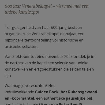
AANMELDEN OF REGISTREREN
600 jaar Venerabelkapel – vier mee met een
unieke kunstexpo!
Ter gelegenheid van haar 600-jarig bestaan
organiseert de Venerabelkapel dit najaar een
bijzondere tentoonstelling vol historische en
artistieke schatten.
Van 3 oktober tot eind november 2025 ontdek je in
de narthex van de kapel een selectie van unieke
kunstwerken en erfgoedstukken die zelden te zien
zijn.
Wat mag je verwachten? Het
indrukwekkende
Gulden Boek, het Rubensgewaad
en -koormantel
, een authentieke
pauselijke bul
,
een historische
partituur van Peter Benoît
,