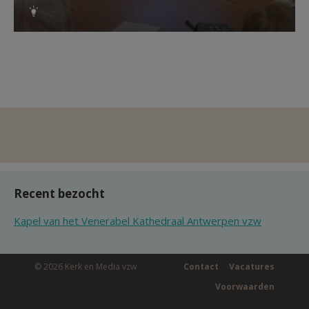
Recent bezocht
Kapel van het Venerabel Kathedraal Antwerpen vzw
© 2026 Kerk en Media vzw
Contact
Vacatures
Voorwaarden