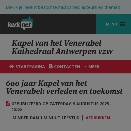
Overslaan en naar de inhoud gaan
Bekijk je recent bezochte microsites, auteurs en thema's
MENU
STARTPAGINA
Kapel van het Venerabel
Kathedraal Antwerpen vzw
KERK
VIERINGEN
STARTPAGINA
CONTACTEN
MEER
SHOP
600 jaar Kapel van het
Venerabel: verleden en toekomst
ZOEKEN
HULP
GEPUBLICEERD OP ZATERDAG 9 AUGUSTUS 2025 -
15:05
STARTPAGINA PORTAAL
MINDER DAN 1 MINUUT LEESTIJD
AFDRUKKEN
MIJN PAROCHIE