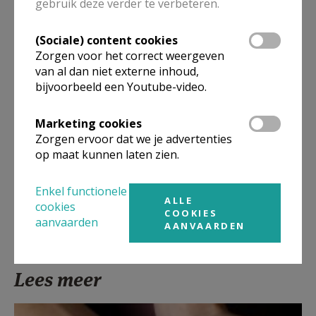
gebruik deze verder te verbeteren.
Meer
(Sociale) content cookies
Artikel
Zorgen voor het correct weergeven
van al dan niet externe inhoud,
bijvoorbeeld een Youtube-video.
Marketing cookies
Zorgen ervoor dat we je advertenties
Deel dit artikel
op maat kunnen laten zien.
Enkel functionele
ALLE
cookies
COOKIES
aanvaarden
AANVAARDEN
Lees meer