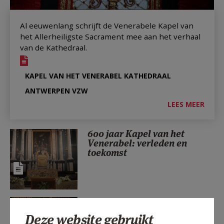
AANMELDEN OF REGISTREREN
Al eeuwenlang schrijft de Venerabele Kapel van
het Allerheiligste Sacrament mee aan het verhaal
van de Kathedraal.
KAPEL VAN HET VENERABEL KATHEDRAAL
ANTWERPEN VZW
LEES MEER
600 jaar Kapel van het
Venerabel: verleden en
toekomst
Visie van onze Kapel
Deze website gebruikt