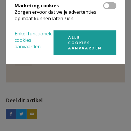
Marketing cookies
Zorgen ervoor dat we je advertenties
Gepubliceerd door
op maat kunnen laten zien.
Kerk Jette
Enkel functionele
ALLE
cookies
COOKIES
Meer
aanvaarden
AANVAARDEN
Artikel
Deel dit artikel