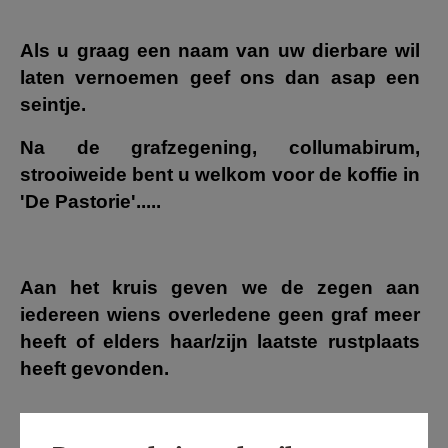
Als u graag een naam van uw dierbare wil
laten vernoemen geef ons dan asap een
seintje.
Na de grafzegening, collumabirum,
strooiweide bent u welkom voor de koffie in
'De Pastorie'.....
Aan het kruis geven we de zegen aan
iedereen wiens overledene geen graf meer
heeft of elders haar/zijn laatste rustplaats
heeft gevonden.