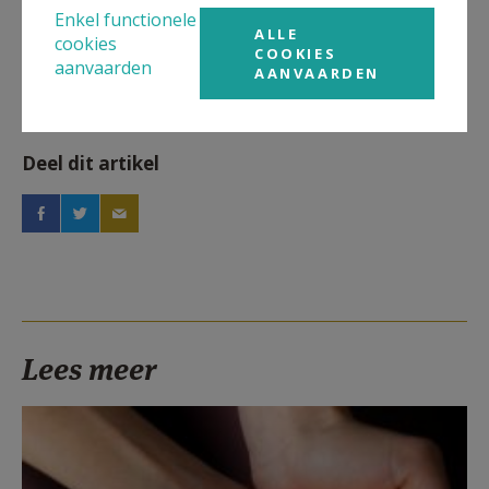
Artikel
Enkel functionele
ALLE
cookies
COOKIES
aanvaarden
AANVAARDEN
Deel dit artikel
Lees meer