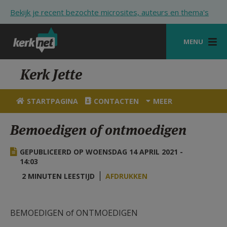
Overslaan en naar de inhoud gaan
Bekijk je recent bezochte microsites, auteurs en thema's
MENU
STARTPAGINA
Kerk Jette
KERK
STARTPAGINA
CONTACTEN
MEER
VIERINGEN
Bemoedigen of ontmoedigen
SHOP
GEPUBLICEERD OP WOENSDAG 14 APRIL 2021 -
ZOEKEN
14:03
HULP
2 MINUTEN LEESTIJD
AFDRUKKEN
STARTPAGINA PORTAAL
BEMOEDIGEN of ONTMOEDIGEN
MIJN PAROCHIE