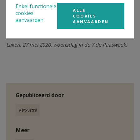
en zeggen Hem: kom nu eens kijken,
Enkel functionele
wat wij tot hiertoe willen bereiken.
ALLE
cookies
COOKIES
aanvaarden
AANVAARDEN
We waren U nog niet vergeten,
dat wilden wij U laten weten.
Laken, 27 mei 2020, woensdag in de 7 de Paasweek.
Gepubliceerd door
Kerk Jette
Meer