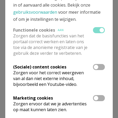
in of aanvaard alle cookies. Bekijk onze
Ze wisten dat hun Paulus ging vertrekken,
gebruiksvoorwaarden
voor meer informatie
daar moesten zij zich over zetten,
of om je instellingen te wijzigen.
Want nu moesten ze verder met de Kerk
Functionele cookies
als menig moeilijk mensenwerk.
AAN
Zorgen dat de basisfuncties van het
portaal correct werken en laten ons
Ook nu vandaag moeten wij verder,
toe via de anonieme registratie van je
de toekomst is nu ook niet helder.
gebruik deze verder te verbeteren.
Het ontbreekt ook nu aan herders in de ploeg,
(Sociale) content cookies
aan ouderen, die uit handen willen geven,
Zorgen voor het correct weergeven
aan jongeren, die initiatief willen nemen,
van al dan niet externe inhoud,
aan herders die willen delegeren,
bijvoorbeeld een Youtube-video.
aan jong en oud die willen leren.
Marketing cookies
Zodat wanneer de Heer hier aan komt meren,
Zorgen ervoor dat we je advertenties
we met zijn allen ons gaan amuseren,
op maat kunnen laten zien.