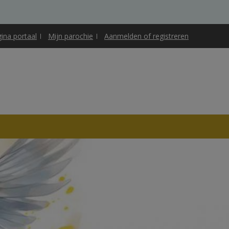
gina portaal
Mijn parochie
Aanmelden of registreren