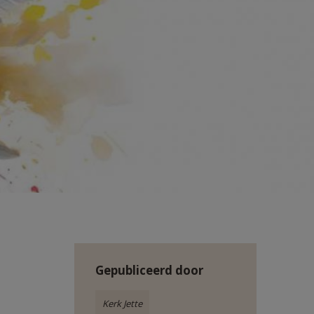
Gepubliceerd door
Kerk Jette