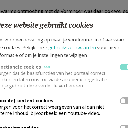
en warme ontmoeting met de Vormheer was daar ook wel e
eze website gebruikt cookies
el voor een ervaring op maat je voorkeuren in of aanvaard
llie eerste communie en Vormsel. Maar we willen jullie en ju
le cookies. Bekijk onze
gebruiksvoorwaarden
voor meer
ten, voor de vele momenten van aandacht, vriendschap en
formatie of om je instellingen te wijzigen.
unctionele cookies
AAN
rgen dat de basisfuncties van het portaal correct
ing het begin kan zijn van een nieuw hoofdstuk voor jullie
rken en laten ons toe via de anonieme registratie
n je gebruik deze verder te verbeteren.
in onze gemeenschap. Maar vooral ook dat jullie vanuit jull
ndschap, liefde en aandacht voor “de andere”.
Sociale) content cookies
rgen voor het correct weergeven van al dan niet
n brengen zijn een glimlach en de aandacht voor elkaar.
terne inhoud, bijvoorbeeld een Youtube-video.