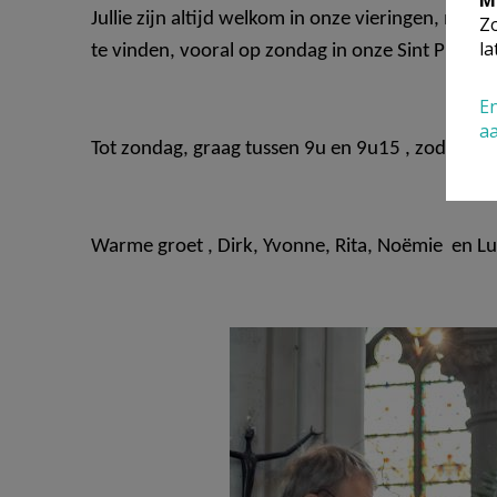
M
Jullie zijn altijd welkom in onze vieringen, maar 
Zo
la
te vinden, vooral op zondag in onze Sint Pieters
En
a
Tot zondag, graag tussen 9u en 9u15 , zodat we 
Warme groet , Dirk, Yvonne, Rita, Noëmie en 