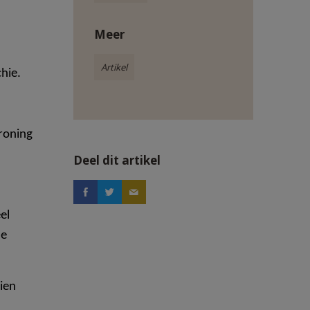
Meer
Artikel
hie.
kroning
Deel dit artikel
el
de
zien