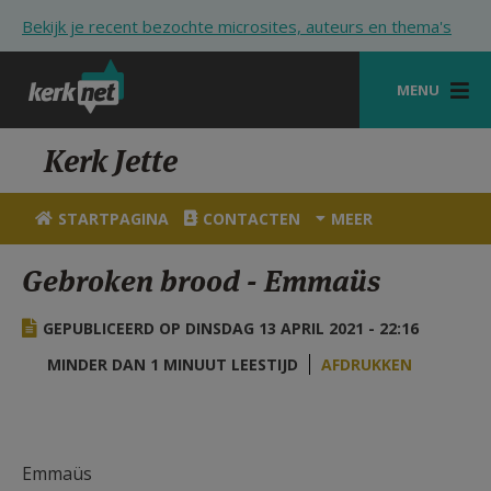
Overslaan en naar de inhoud gaan
Bekijk je recent bezochte microsites, auteurs en thema's
MENU
STARTPAGINA
Kerk Jette
KERK
STARTPAGINA
CONTACTEN
MEER
VIERINGEN
Gebroken brood - Emmaüs
SHOP
GEPUBLICEERD OP DINSDAG 13 APRIL 2021 - 22:16
ZOEKEN
MINDER DAN 1 MINUUT LEESTIJD
AFDRUKKEN
HULP
STARTPAGINA PORTAAL
MIJN PAROCHIE
Emmaüs