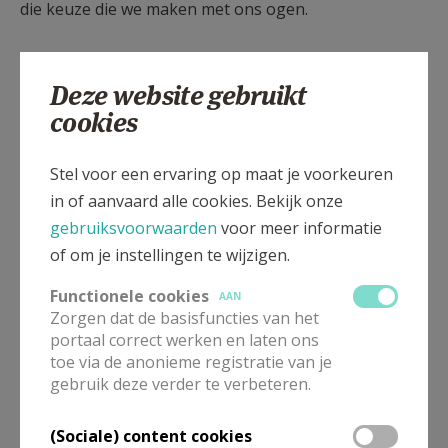
die keuze die we maken met ons ogen.
Deze website gebruikt
Gaan wij de weg op van het Leven
cookies
om zo te kijken in het heden.
Stel voor een ervaring op maat je voorkeuren
in of aanvaard alle cookies. Bekijk onze
En zo de Schepper tegemoet,
gebruiksvoorwaarden
voor meer informatie
of om je instellingen te wijzigen.
die kracht van ochtendgloed.
Functionele cookies
AAN
Zorgen dat de basisfuncties van het
portaal correct werken en laten ons
Om zo uiteindelijk te rusten.
toe via de anonieme registratie van je
gebruik deze verder te verbeteren.
Om stil te staan in ons bestaan,
(Sociale) content cookies
de Weg met Jezus samen gaan.