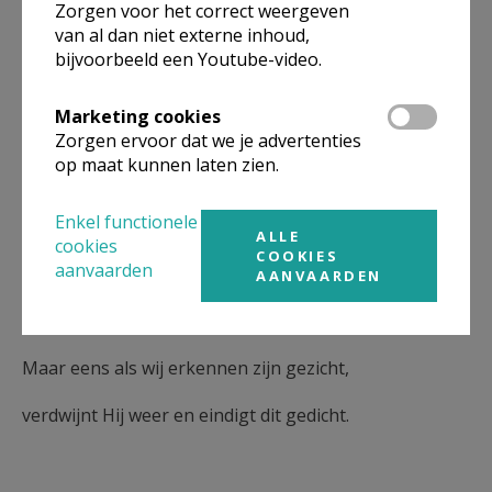
Zorgen voor het correct weergeven
van al dan niet externe inhoud,
bijvoorbeeld een Youtube-video.
Die Weg, de Kerk, moedigt ons aan
Marketing cookies
om dankbaar in 't leven te staan.
Zorgen ervoor dat we je advertenties
op maat kunnen laten zien.
Enkel functionele
Zo zien wij Hem in alle dingen
ALLE
cookies
COOKIES
aanvaarden
als tastbaar teken in het heden.
AANVAARDEN
Maar eens als wij erkennen zijn gezicht,
verdwijnt Hij weer en eindigt dit gedicht.