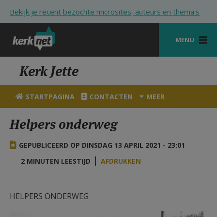
Overslaan en naar de inhoud gaan
Bekijk je recent bezochte microsites, auteurs en thema's
MENU
STARTPAGINA
Kerk Jette
KERK
STARTPAGINA
CONTACTEN
MEER
VIERINGEN
Helpers onderweg
SHOP
GEPUBLICEERD OP DINSDAG 13 APRIL 2021 - 23:01
ZOEKEN
2 MINUTEN LEESTIJD
AFDRUKKEN
HULP
STARTPAGINA PORTAAL
HELPERS ONDERWEG
MIJN PAROCHIE