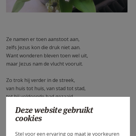
Ze namen er toen aanstoot aan,
zelfs Jezus kon die druk niet aan.
Want wonderen bleven toen wel uit,
maar Jezus nam de vlucht vooruit.
Zo trok hij verder in de streek,
van huis tot huis, van stad tot stad,
tot hij voldoende had gezaaid,
het zaad tot kiemens toe in staat.
Deze website gebruikt
cookies
Dan in de aanvang van de Mei,
Maria maand, het licht nabij,
Stel voor een ervaring op maat je voorkeuren