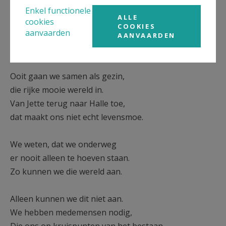
dat zij haar kinderen niet kan zien,
Enkel functionele
ALLE
cookies
maar, ooit gaan wij, in kleine kring,
COOKIES
aanvaarden
op stap, op tocht, met t'gans gezin
AANVAARDEN
als blijvende herinnering.
Ooit gaan we samen als gezin,
die rijke mooie wereld in.
Van Jette terug naar Halle toe,
dat maakt ons niet echt levensmoe.
We weten, dat we onderweg
er nooit alleen te hoeven staan.
Zo kunnen we die wereld aan.
Alleen kunnen we dit niet aan.
We hebben medemensen nodig,