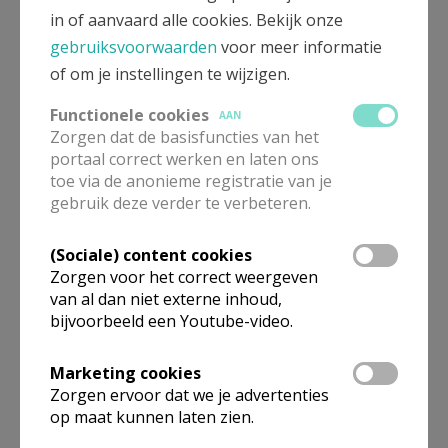
beleven wij die warme gloed,
in of aanvaard alle cookies. Bekijk onze
wat Jezus' mama voor ons doet.
gebruiksvoorwaarden
voor meer informatie
of om je instellingen te wijzigen.
Wij brengen haar nu in ons huis
wat bloemekes, ook aan het kruis,
Functionele cookies
AAN
Zorgen dat de basisfuncties van het
die eenvoud siert nu ons bestaan,
portaal correct werken en laten ons
om nieuwe wegen in te gaan.
toe via de anonieme registratie van je
gebruik deze verder te verbeteren.
Te voet op stap, of met de trein,
wie wou daar nu niet echt bij zijn,
(Sociale) content cookies
Zorgen voor het correct weergeven
van al dan niet externe inhoud,
Maar dit jaar zal het ons niet lukken,
bijvoorbeeld een Youtube-video.
om terug de tocht, zelfs niet in stukken,
zo samen aan te vangen,
Marketing cookies
en dan in Halle blijven hangen.
Zorgen ervoor dat we je advertenties
op maat kunnen laten zien.
Maria weet dat al te goed,