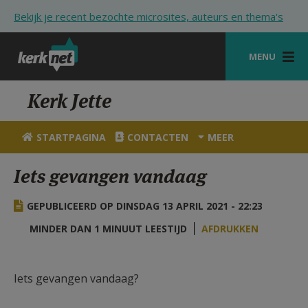
Overslaan en naar de inhoud gaan
Bekijk je recent bezochte microsites, auteurs en thema's
MENU
STARTPAGINA
Kerk Jette
KERK
STARTPAGINA
CONTACTEN
MEER
VIERINGEN
Iets gevangen vandaag
SHOP
GEPUBLICEERD OP DINSDAG 13 APRIL 2021 - 22:23
ZOEKEN
MINDER DAN 1 MINUUT LEESTIJD
AFDRUKKEN
HULP
STARTPAGINA PORTAAL
Iets gevangen vandaag?
MIJN PAROCHIE