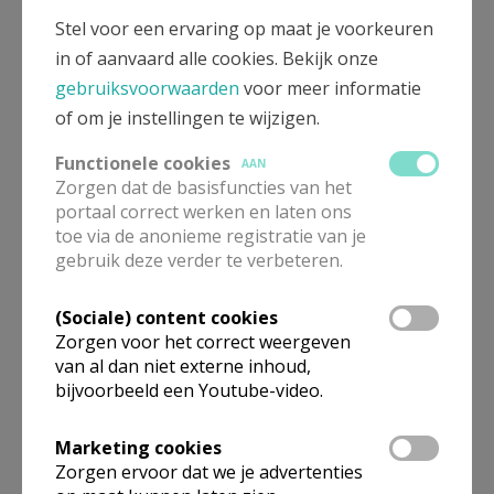
Toen zei de Heer om iets te geven.
Stel voor een ervaring op maat je voorkeuren
in of aanvaard alle cookies. Bekijk onze
Het houtsvuur brandde nog maar even.
gebruiksvoorwaarden
voor meer informatie
of om je instellingen te wijzigen.
Op zijn beurt gaf de Heer hun weer een teken,
Functionele cookies
AAN
Zorgen dat de basisfuncties van het
het teken van de weg naar eeuwig leven.
portaal correct werken en laten ons
toe via de anonieme registratie van je
gebruik deze verder te verbeteren.
De vis, gekregen, ontvangen van de Heer,
(Sociale) content cookies
Zorgen voor het correct weergeven
die vis, die oogst vanuit dat meer.
van al dan niet externe inhoud,
bijvoorbeeld een Youtube-video.
Dat doet ons denken, keer op keer,
Marketing cookies
Zorgen ervoor dat we je advertenties
als overgave aan de Heer.