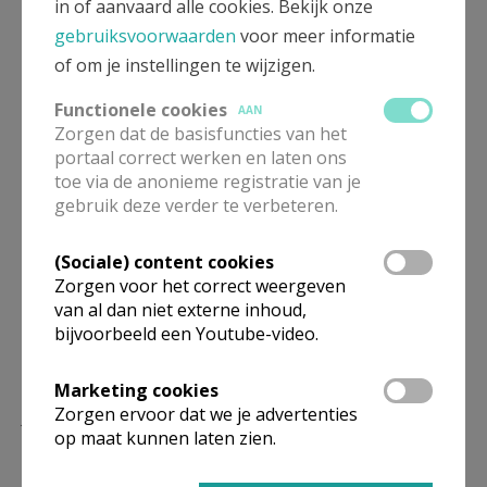
in of aanvaard alle cookies. Bekijk onze
steeds verblijvend in uw schoot.
gebruiksvoorwaarden
voor meer informatie
of om je instellingen te wijzigen.
Laken, palmzondagmorgen, 5 April 2020
Functionele cookies
AAN
Zorgen dat de basisfuncties van het
portaal correct werken en laten ons
toe via de anonieme registratie van je
gebruik deze verder te verbeteren.
(Sociale) content cookies
Zorgen voor het correct weergeven
van al dan niet externe inhoud,
bijvoorbeeld een Youtube-video.
Marketing cookies
Zorgen ervoor dat we je advertenties
Jomme Palmzondag 2022 8 © dirk Vanetelbosch
op maat kunnen laten zien.