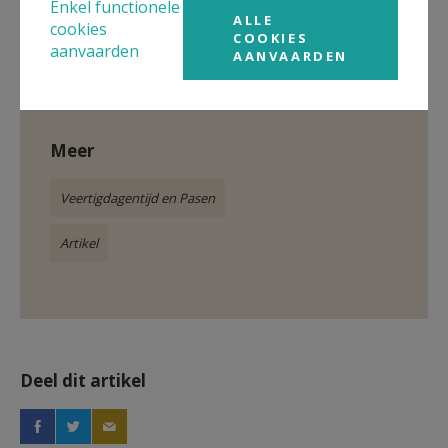
Enkel functionele
ALLE
cookies
Gepubliceerd door
COOKIES
aanvaarden
AANVAARDEN
Kerk Jette
Meer
Veertigdagentijd en Pasen
Artikel
Deel dit artikel