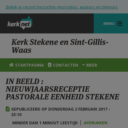
Overslaan en naar de inhoud gaan
Bekijk je recent bezochte microsites, auteurs en thema's
MENU
STARTPAGINA
Kerk Stekene en Sint-Gillis-
Waas
KERK
VIERINGEN
STARTPAGINA
CONTACTEN
MEER
SHOP
IN BEELD :
NIEUWJAARSRECEPTIE
ZOEKEN
PASTORALE EENHEID STEKENE
HULP
GEPUBLICEERD OP DONDERDAG 2 FEBRUARI 2017 -
STARTPAGINA PORTAAL
23:10
MIJN PAROCHIE
MINDER DAN 1 MINUUT LEESTIJD
AFDRUKKEN