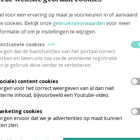
egenbogen, tot in Brazilië. De kinderen presenteerden ons een hele rij 
jkste was: ‘ik wil vandaag alleen maar zingen’.
el voor een ervaring op maat je voorkeuren in of aanvaard
le cookies. Bekijk onze
gebruiksvoorwaarden
voor meer
 deze onrustige tijd, maar konden ons ook bekoren met een aantal
formatie of om je instellingen te wijzigen.
ten het publiek tenslotte naar de stranden van Rio.
unctionele cookies
n te leiden terwijl Koen Dejonghe op virtuoze manier de pianobegelei
AAN
rgen dat de basisfuncties van het portaal correct
e presentatie.
rken en laten ons toe via de anonieme registratie
n je gebruik deze verder te verbeteren.
a aangehaald. Een voor herhaling vatbaar initiatief!
Sociale) content cookies
rgen voor het correct weergeven van al dan niet
terne inhoud, bijvoorbeeld een Youtube-video.
arketing cookies
rgen ervoor dat we je advertenties op maat kunnen
ten zien.