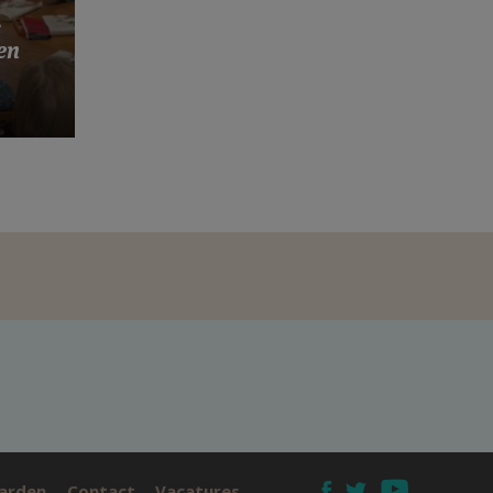
s
en
arden
Contact
Vacatures