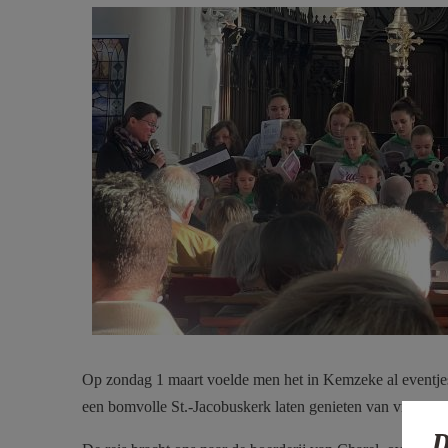
concert - IMG_5173 bewerkt.jpg
Op zondag 1 maart voelde men het in Kemzeke al eventje
een bomvolle St.-Jacobuskerk laten genieten van vreugde
D