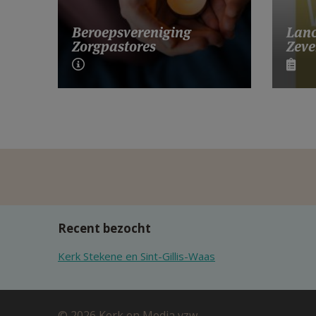
Lanc
Beroepsvereniging
Zeve
Zorgpastores
Recent bezocht
Kerk Stekene en Sint-Gillis-Waas
© 2026 Kerk en Media vzw