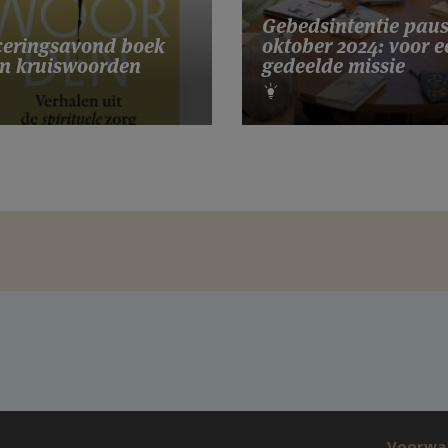
Gebedsintentie pau
eringsavond boek
oktober 2024: voor e
n kruiswoorden
gedeelde missie
Voorwa