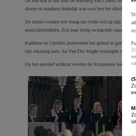
De reis bracht ons naar de boerderij van Charel, over de r
dieren en maakten duidelijk wat voor hen het allerbelangri
St
al
De dames vonden een vraag om vrede wel op zijn plaats in
in
musicalmelodieën. Een paar lustig swingende canons brach
F
Kathleen en Chrétien probeerden het geheel in goede bane
Zo
zijn rekening nam. An Van Der Jeught verzorgde stijlvol d
we
va
Op het aperitief achteraf werden de Kemzeekse banden extr
concert - IMG_5175 bewerkt.jpeg
(
Zo
ex
M
Zo
la