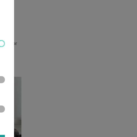
muzikale
ding voor