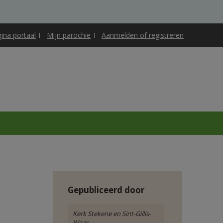
gina portaal
Mijn parochie
Aanmelden of registreren
Gepubliceerd door
Kerk Stekene en Sint-Gillis-
Waas