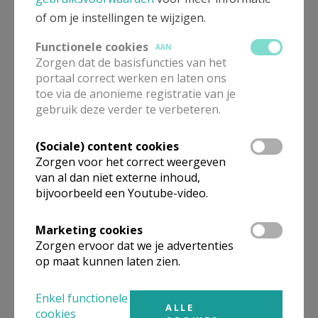
of om je instellingen te wijzigen.
(Liesbeth List)
Functionele cookies
AAN
Zorgen dat de basisfuncties van het
portaal correct werken en laten ons
Honderd en vier jaar staat voor een berg aan ervaringen,
toe via de anonieme registratie van je
gebruik deze verder te verbeteren.
verlangens, gevoelens, vreugde, verdriet en uiteindelijk het
gelaten ondergaan van iedere dag. Moeke, jij hebt ontzaglijk
(Sociale) content cookies
veel voor ons gedaan. Geniet dicht bij ons van de kleine
Zorgen voor het correct weergeven
dingetjes, rustig wachtend op wat komen gaat.
van al dan niet externe inhoud,
bijvoorbeeld een Youtube-video.
Vanwege haar kinderen, kleinkinderen, achterkleinkinderen en
Marketing cookies
Zorgen ervoor dat we je advertenties
de gehele familie
op maat kunnen laten zien.
Vanuit de redactie van ons parochieblad wensen wij
mevrouw Laekeman van harte PROFICIAT
voor deze 104
Enkel functionele
ALLE
cookies
jaar. Wij hebben bewondering voor haar