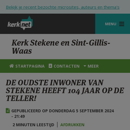
Overslaan en naar de inhoud gaan
Bekijk je recent bezochte microsites, auteurs en thema's
MENU
STARTPAGINA
Kerk Stekene en Sint-Gillis-
Waas
KERK
VIERINGEN
STARTPAGINA
CONTACTEN
MEER
SHOP
DE OUDSTE INWONER VAN
STEKENE HEEFT 104 JAAR OP DE
ZOEKEN
TELLER!
HULP
GEPUBLICEERD OP DONDERDAG 5 SEPTEMBER 2024
STARTPAGINA PORTAAL
- 21:49
MIJN PAROCHIE
2 MINUTEN LEESTIJD
AFDRUKKEN