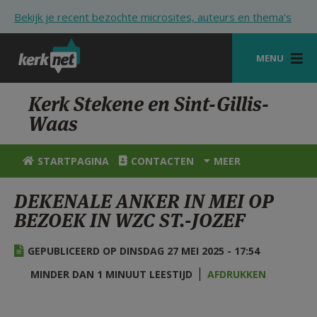
Overslaan en naar de inhoud gaan
Bekijk je recent bezochte microsites, auteurs en thema's
MENU
STARTPAGINA
Kerk Stekene en Sint-Gillis-
Waas
KERK
VIERINGEN
STARTPAGINA
CONTACTEN
MEER
SHOP
DEKENALE ANKER IN MEI OP
BEZOEK IN WZC ST.-JOZEF
ZOEKEN
HULP
GEPUBLICEERD OP DINSDAG 27 MEI 2025 - 17:54
STARTPAGINA PORTAAL
MINDER DAN 1 MINUUT LEESTIJD
AFDRUKKEN
MIJN PAROCHIE