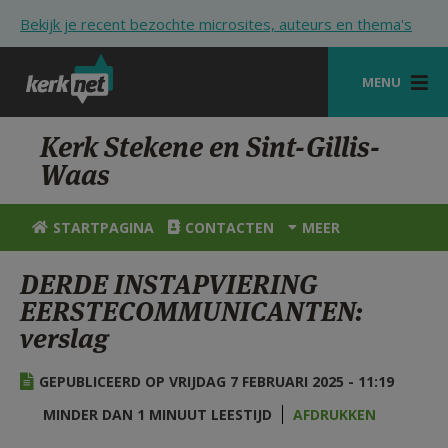
Overslaan en naar de inhoud gaan
Bekijk je recent bezochte microsites, auteurs en thema's
MENU
STARTPAGINA
Kerk Stekene en Sint-Gillis-
Waas
KERK
VIERINGEN
STARTPAGINA
CONTACTEN
MEER
SHOP
DERDE INSTAPVIERING
EERSTECOMMUNICANTEN:
ZOEKEN
verslag
HULP
GEPUBLICEERD OP VRIJDAG 7 FEBRUARI 2025 - 11:19
STARTPAGINA PORTAAL
MINDER DAN 1 MINUUT LEESTIJD
AFDRUKKEN
MIJN PAROCHIE