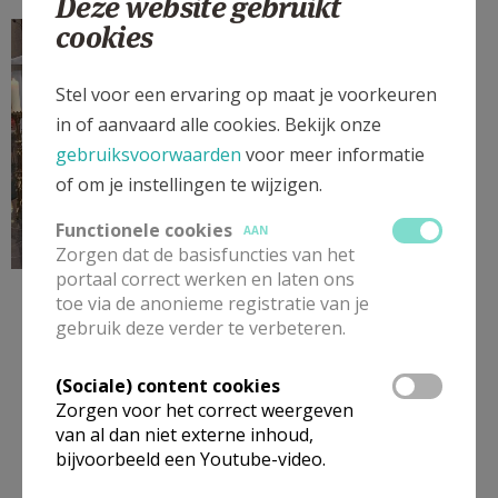
Deze website gebruikt
instapviering SGW - 102040.jpg
cookies
Stel voor een ervaring op maat je voorkeuren
in of aanvaard alle cookies. Bekijk onze
gebruiksvoorwaarden
voor meer informatie
of om je instellingen te wijzigen.
Functionele cookies
AAN
Zorgen dat de basisfuncties van het
portaal correct werken en laten ons
Wat fijn dat jullie er weer waren om mee te vieren! En wat een
toe via de anonieme registratie van je
zegen dat we steeds mogen rekenen op zoveel mensen die dit
gebruik deze verder te verbeteren.
samen vieren mogelijk maken. Samen gemeenschap vormen,
(Sociale) content cookies
bidden, vieren en danken in Jezus’ naam – dat getuigt van een
Zorgen voor het correct weergeven
gezegende gemeenschap!
van al dan niet externe inhoud,
bijvoorbeeld een Youtube-video.