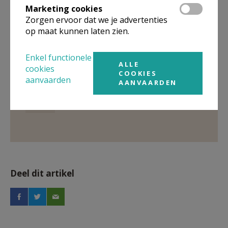
Marketing cookies
Zorgen ervoor dat we je advertenties
Gepubliceerd door
op maat kunnen laten zien.
Kerk Stekene en Sint-Gillis-Waas
Enkel functionele
ALLE
cookies
COOKIES
Meer
aanvaarden
AANVAARDEN
Artikel
Deel dit artikel