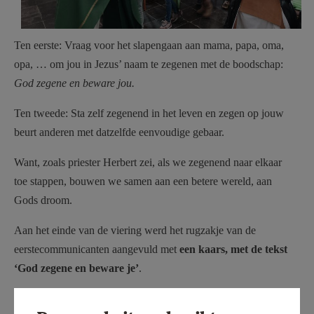
Ten eerste: Vraag voor het slapengaan aan mama, papa, oma,
opa, … om jou in Jezus’ naam te zegenen met de boodschap:
God zegene en beware jou.
Ten tweede: Sta zelf zegenend in het leven en zegen op jouw
beurt anderen met datzelfde eenvoudige gebaar.
Want, zoals priester Herbert zei, als we zegenend naar elkaar
toe stappen, bouwen we samen aan een betere wereld, aan
Gods droom.
Aan het einde van de viering werd het rugzakje van de
eerstecommunicanten aangevuld met
een kaars, met de tekst
‘God zegene en beware je’
.