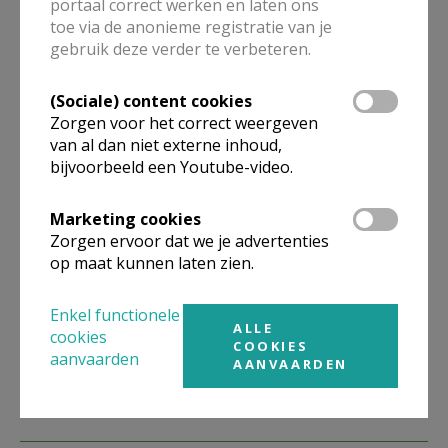
portaal correct werken en laten ons
toe via de anonieme registratie van je
gebruik deze verder te verbeteren.
Kerk Stekene en Sint-Gillis-Waas
(Sociale) content cookies
Meer
Zorgen voor het correct weergeven
van al dan niet externe inhoud,
Artikel
bijvoorbeeld een Youtube-video.
Marketing cookies
Zorgen ervoor dat we je advertenties
op maat kunnen laten zien.
Deel dit artikel
Enkel functionele
ALLE
cookies
COOKIES
aanvaarden
AANVAARDEN