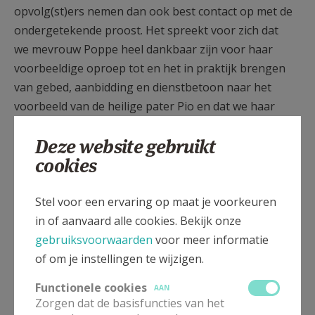
opvolg(st)ers nemen dan ook best contact op met de
ondergetekende proost. Het spreekt voor zich dat
we mevrouw Poppe heel dankbaar zijn voor haar
voorbeeldige oproep tot en het in praktijk brengen
van gebed, aanbidding en dienstbetoon naar het
voorbeeld van de heilige pater Pio en dat we haar
daarvoor in de komende septemberviering op
Deze website gebruikt
passende wijze in de bloemetjes zullen zetten. Alvast
cookies
bij voorbaat van harte dank en een welgemeende
proficiat!
Stel voor een ervaring op maat je voorkeuren
E.H. Marc Van Steen
in of aanvaard alle cookies. Bekijk onze
Pastoor
gebruiksvoorwaarden
voor meer informatie
of om je instellingen te wijzigen.
Functionele cookies
AAN
Zorgen dat de basisfuncties van het
Gepubliceerd door