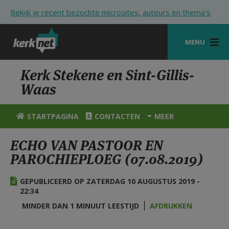
Overslaan en naar de inhoud gaan
Bekijk je recent bezochte microsites, auteurs en thema's
MENU
STARTPAGINA
Kerk Stekene en Sint-Gillis-
Waas
KERK
VIERINGEN
STARTPAGINA
CONTACTEN
MEER
SHOP
ECHO VAN PASTOOR EN
PAROCHIEPLOEG (07.08.2019)
ZOEKEN
HULP
GEPUBLICEERD OP ZATERDAG 10 AUGUSTUS 2019 -
22:34
STARTPAGINA PORTAAL
MINDER DAN 1 MINUUT LEESTIJD
AFDRUKKEN
MIJN PAROCHIE