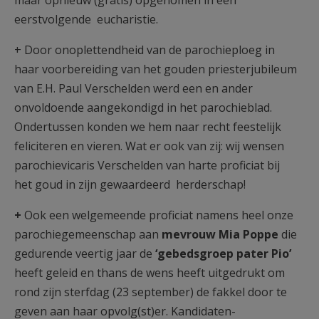
maar opnieuw (gratis) opgenomen in een
eerstvolgende eucharistie.
+ Door onoplettendheid van de parochieploeg in
haar voorbereiding van het gouden priesterjubileum
van E.H. Paul Verschelden werd een en ander
onvoldoende aangekondigd in het parochieblad.
Ondertussen konden we hem naar recht feestelijk
feliciteren en vieren. Wat er ook van zij: wij wensen
parochievicaris Verschelden van harte proficiat bij
het goud in zijn gewaardeerd herderschap!
+
Ook een welgemeende proficiat namens heel onze
parochiegemeenschap aan
mevrouw Mia
Poppe
die
gedurende veertig jaar de
‘gebedsgroep pater Pio’
heeft geleid en thans de wens heeft uitgedrukt om
rond zijn sterfdag (23 september) de fakkel door te
geven aan haar opvolg(st)er. Kandidaten-