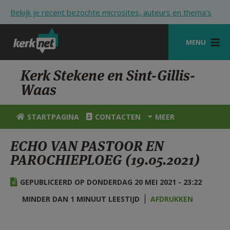
Overslaan en naar de inhoud gaan
Bekijk je recent bezochte microsites, auteurs en thema's
MENU
STARTPAGINA
Kerk Stekene en Sint-Gillis-
Waas
KERK
VIERINGEN
STARTPAGINA
CONTACTEN
MEER
SHOP
ECHO VAN PASTOOR EN
PAROCHIEPLOEG (19.05.2021)
ZOEKEN
HULP
GEPUBLICEERD OP DONDERDAG 20 MEI 2021 - 23:22
STARTPAGINA PORTAAL
MINDER DAN 1 MINUUT LEESTIJD
AFDRUKKEN
MIJN PAROCHIE