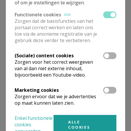
of om je instellingen te wijzigen.
E.H. Marc Van Steen
Functionele cookies
AAN
Pastoor-moderator
Zorgen dat de basisfuncties van het
portaal correct werken en laten ons
toe via de anonieme registratie van je
gebruik deze verder te verbeteren.
Gepubliceerd door
(Sociale) content cookies
Zorgen voor het correct weergeven
Kerk Stekene en Sint-Gillis-Waas
van al dan niet externe inhoud,
bijvoorbeeld een Youtube-video.
Meer
Marketing cookies
Zorgen ervoor dat we je advertenties
Artikel
op maat kunnen laten zien.
Enkel functionele
ALLE
cookies
COOKIES