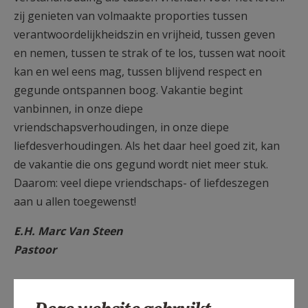
zij genieten van volmaakte proporties tussen
verantwoordelijkheidszin en vrijheid, tussen geven
en nemen, tussen te strak of te los, tussen wat nooit
kan en wel eens mag, tussen blijvend respect en
gegunde ontspannen boog. Vakantie begint
vanbinnen, in onze diepe
vriendschapsverhoudingen, in onze diepe
liefdesverhoudingen. Als het daar heel goed zit, kan
de vakantie die ons gegund wordt niet meer stuk.
Daarom: veel diepe vriendschaps- of liefdeszegen
aan u allen toegewenst!
E.H. Marc Van Steen
Pastoor