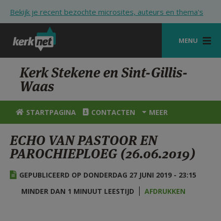
Overslaan en naar de inhoud gaan
Bekijk je recent bezochte microsites, auteurs en thema's
MENU
STARTPAGINA
Kerk Stekene en Sint-Gillis-
Waas
KERK
VIERINGEN
STARTPAGINA
CONTACTEN
MEER
SHOP
ECHO VAN PASTOOR EN
PAROCHIEPLOEG (26.06.2019)
ZOEKEN
HULP
GEPUBLICEERD OP DONDERDAG 27 JUNI 2019 - 23:15
STARTPAGINA PORTAAL
MINDER DAN 1 MINUUT LEESTIJD
AFDRUKKEN
MIJN PAROCHIE