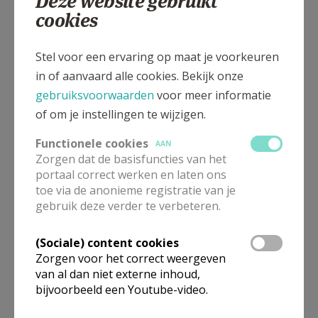
Deze website gebruikt
cookies
Gepubliceerd door
Stel voor een ervaring op maat je voorkeuren
Kerk Stekene en Sint-Gillis-Waas
in of aanvaard alle cookies. Bekijk onze
gebruiksvoorwaarden
voor meer informatie
Meer
of om je instellingen te wijzigen.
Artikel
Functionele cookies
AAN
Zorgen dat de basisfuncties van het
portaal correct werken en laten ons
toe via de anonieme registratie van je
gebruik deze verder te verbeteren.
Deel dit artikel
(Sociale) content cookies
Zorgen voor het correct weergeven
van al dan niet externe inhoud,
bijvoorbeeld een Youtube-video.