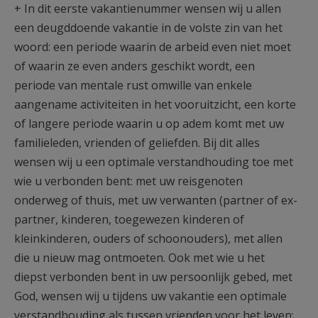
+ In dit eerste vakantienummer wensen wij u allen
AANMELDEN OF REGISTREREN
een deugddoende vakantie in de volste zin van het
woord: een periode waarin de arbeid even niet moet
of waarin ze even anders geschikt wordt, een
periode van mentale rust omwille van enkele
aangename activiteiten in het vooruitzicht, een korte
of langere periode waarin u op adem komt met uw
familieleden, vrienden of geliefden. Bij dit alles
wensen wij u een optimale verstandhouding toe met
wie u verbonden bent: met uw reisgenoten
onderweg of thuis, met uw verwanten (partner of ex-
partner, kinderen, toegewezen kinderen of
kleinkinderen, ouders of schoonouders), met allen
die u nieuw mag ontmoeten. Ook met wie u het
diepst verbonden bent in uw persoonlijk gebed, met
God, wensen wij u tijdens uw vakantie een optimale
verstandhouding als tussen vrienden voor het leven: