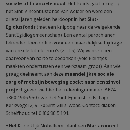
sociale of financiële nood.
Het fonds gaat terug op
het Sint-Vincentiusfonds van weleer en werd een
drietal jaren geleden herdoopt in het
Sint-
Egidiusfonds
(met een knipoog naar de welgekende
Sant’Egidiogemeenschap). Een aantal parochianen
tekenden toen ook in voor een maandelijkse bijdrage
van enkele luttele euro’s (2 of 5). Wij wensen hen
daarvoor van harte te bedanken (vele kleintjes
maakten ondertussen een werkzaam groot). Aan wie
graag deelneemt aan deze
maandelijkse sociale
zorg of met zijn beweging zoekt naar een zinvol
project
geven we hier het rekeningnummer: BE74
7360 1986 9607 van het Sint-Egidiusfonds, Lage
Kerkwegel 2, 9170 Sint-Gillis-Waas. Contact: diaken
Schelfhout: tel. 0486 98 54 91.
+Het Koninklijk Nobelkoor plant een
Mariaconcert