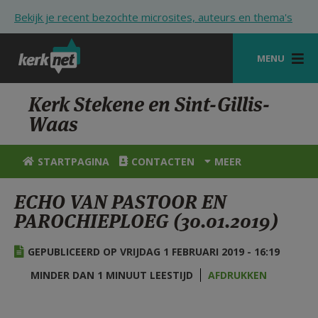
Overslaan en naar de inhoud gaan
Bekijk je recent bezochte microsites, auteurs en thema's
MENU
STARTPAGINA
Kerk Stekene en Sint-Gillis-
Waas
KERK
VIERINGEN
STARTPAGINA
CONTACTEN
MEER
SHOP
ECHO VAN PASTOOR EN
PAROCHIEPLOEG (30.01.2019)
ZOEKEN
HULP
GEPUBLICEERD OP VRIJDAG 1 FEBRUARI 2019 - 16:19
STARTPAGINA PORTAAL
MINDER DAN 1 MINUUT LEESTIJD
AFDRUKKEN
MIJN PAROCHIE