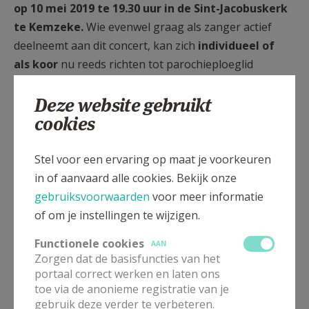
op 10 mei 2019 te 19.30 uur in de Sint-Jacobuskerk
te Kemzeke.
Wie evenwel graag als zanger actief
deelneemt aan dit concert, kan zich
individueel of
als koor
nu reeds richten tot parochieploeglid
Chrétien Vermachelen, tel. 0476 55 49 27. Van harte
Deze website gebruikt
aanbevolen!
cookies
E.H. Marc Van Steen
Pastoor
Stel voor een ervaring op maat je voorkeuren
in of aanvaard alle cookies. Bekijk onze
gebruiksvoorwaarden
voor meer informatie
of om je instellingen te wijzigen.
Gepubliceerd door
Functionele cookies
AAN
Zorgen dat de basisfuncties van het
Kerk Stekene en Sint-Gillis-Waas
portaal correct werken en laten ons
toe via de anonieme registratie van je
gebruik deze verder te verbeteren.
Meer