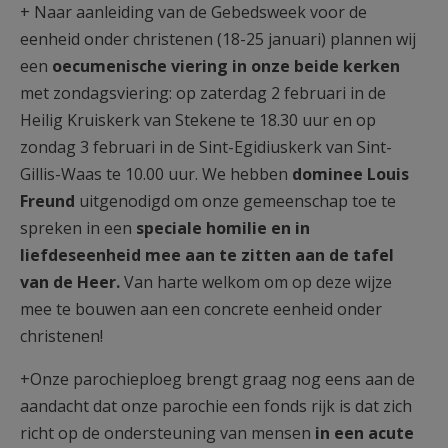
+ Naar aanleiding van de Gebedsweek voor de
AANMELDEN OF REGISTREREN
eenheid onder christenen (18-25 januari) plannen wij
een
oecumenische viering in onze beide kerken
met zondagsviering: op zaterdag 2 februari in de
Heilig Kruiskerk van Stekene te 18.30 uur en op
zondag 3 februari in de Sint-Egidiuskerk van Sint-
Gillis-Waas te 10.00 uur. We hebben
dominee Louis
Freund
uitgenodigd om onze gemeenschap toe te
spreken in een
speciale homilie en in
liefdeseenheid mee aan te zitten aan de tafel
van de Heer.
Van harte welkom om op deze wijze
mee te bouwen aan een concrete eenheid onder
christenen!
+Onze parochieploeg brengt graag nog eens aan de
aandacht dat onze parochie een fonds rijk is dat zich
richt op de ondersteuning van mensen
in een acute