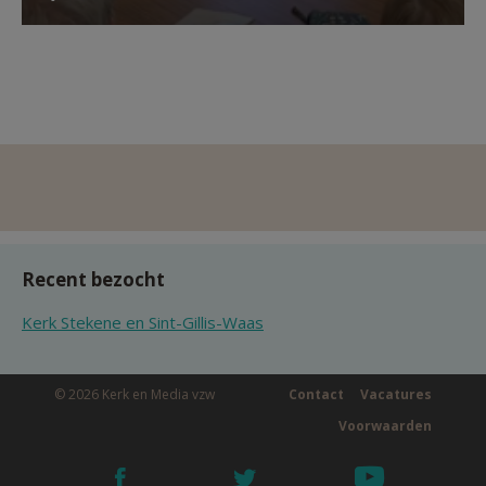
Recent bezocht
Kerk Stekene en Sint-Gillis-Waas
© 2026 Kerk en Media vzw
Contact
Vacatures
Voorwaarden