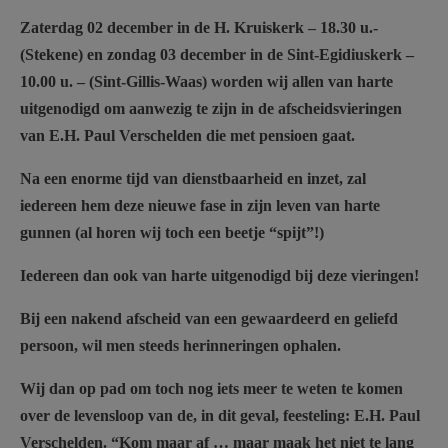
AANMELDEN OF REGISTREREN
Zaterdag 02 december in de H. Kruiskerk – 18.30 u.-
(Stekene) en zondag 03 december in de Sint-Egidiuskerk –
10.00 u. – (Sint-Gillis-Waas) worden wij allen van harte
uitgenodigd om aanwezig te zijn in de afscheidsvieringen
van E.H. Paul Verschelden die met pensioen gaat.
Na een enorme tijd van dienstbaarheid en inzet, zal
iedereen hem deze nieuwe fase in zijn leven van harte
gunnen (al horen wij toch een beetje “spijt”!)
Iedereen dan ook van harte uitgenodigd bij deze vieringen!
Bij een nakend afscheid van een gewaardeerd en geliefd
persoon, wil men steeds herinneringen ophalen.
Wij dan op pad om toch nog iets meer te weten te komen
over de levensloop van de, in dit geval, feesteling: E.H. Paul
Verschelden. “Kom maar af … maar maak het niet te lang