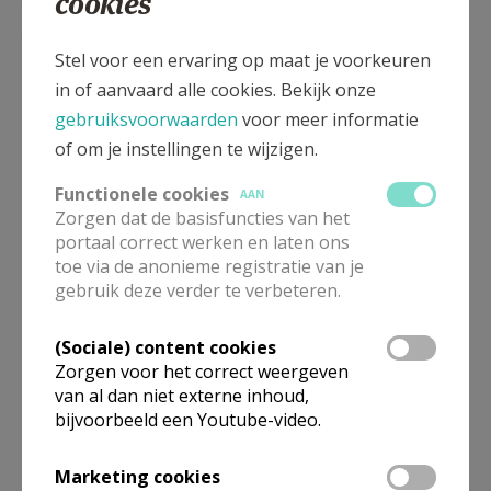
cookies
Pauluskerk van Sint-Pauwels. De toenmalige bisschop van
Gent, Mgr. Van Peteghem had er aan gehouden mij in
Stel voor een ervaring op maat je voorkeuren
mijn dorpskerk tot priester te komen wijden, wat zeer
in of aanvaard alle cookies. Bekijk onze
uitzonderlijk is.” © Heemkundige Kring de Kluize
gebruiksvoorwaarden
voor meer informatie
of om je instellingen te wijzigen.
Functionele cookies
AAN
(Volgende week: Periode II – Brazilië)
Zorgen dat de basisfuncties van het
portaal correct werken en laten ons
toe via de anonieme registratie van je
gebruik deze verder te verbeteren.
(Sociale) content cookies
Zorgen voor het correct weergeven
van al dan niet externe inhoud,
bijvoorbeeld een Youtube-video.
Marketing cookies