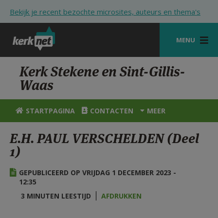
Overslaan en naar de inhoud gaan
Bekijk je recent bezochte microsites, auteurs en thema's
MENU
STARTPAGINA
Kerk Stekene en Sint-Gillis-
Waas
KERK
VIERINGEN
STARTPAGINA
CONTACTEN
MEER
SHOP
E.H. PAUL VERSCHELDEN (Deel
1)
ZOEKEN
HULP
GEPUBLICEERD OP VRIJDAG 1 DECEMBER 2023 -
12:35
STARTPAGINA PORTAAL
3 MINUTEN LEESTIJD
AFDRUKKEN
MIJN PAROCHIE