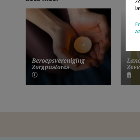
Zo
la
En
a
Lanc
Beroepsvereniging
Zeve
Zorgpastores