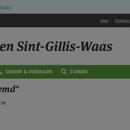
s-Waas
Hulp
Startpa
en Sint-Gillis-Waas
KERKEN & VIERINGEN
ZOEKEN
oemd"
:15