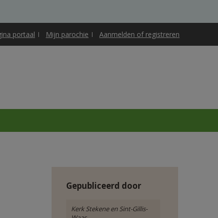
gina portaal
Mijn parochie
Aanmelden of registreren
Gepubliceerd door
Kerk Stekene en Sint-Gillis-
Waas