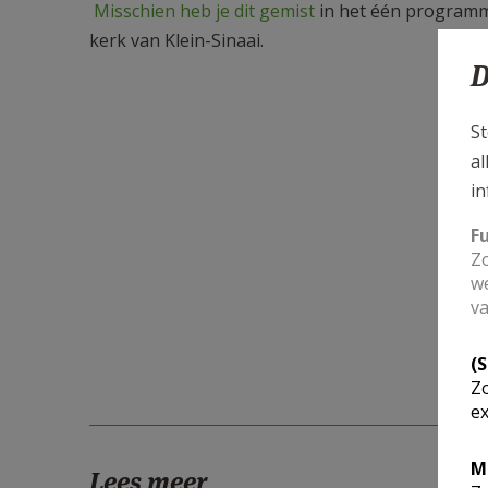
Misschien heb je dit gemist
in het één program
kerk van Klein-Sinaai.
D
St
al
in
F
Zo
we
va
(
Zo
ex
M
Lees meer