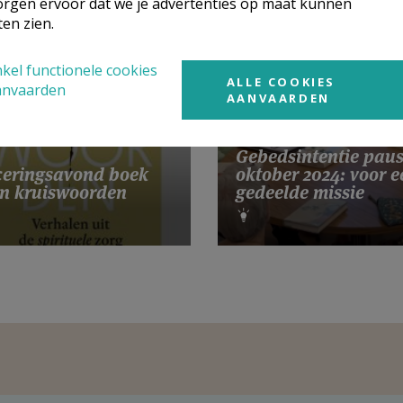
rgen ervoor dat we je advertenties op maat kunnen
ten zien.
kel functionele cookies
ALLE COOKIES
anvaarden
AANVAARDEN
Gebedsintentie pau
eringsavond boek
oktober 2024: voor e
n kruiswoorden
gedeelde missie