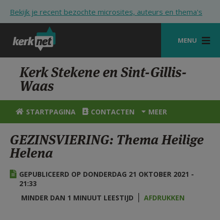
Overslaan en naar de inhoud gaan
Bekijk je recent bezochte microsites, auteurs en thema's
MENU
STARTPAGINA
Kerk Stekene en Sint-Gillis-
Waas
KERK
VIERINGEN
STARTPAGINA
CONTACTEN
MEER
SHOP
GEZINSVIERING: Thema Heilige
Helena
ZOEKEN
HULP
GEPUBLICEERD OP DONDERDAG 21 OKTOBER 2021 -
21:33
STARTPAGINA PORTAAL
MINDER DAN 1 MINUUT LEESTIJD
AFDRUKKEN
MIJN PAROCHIE