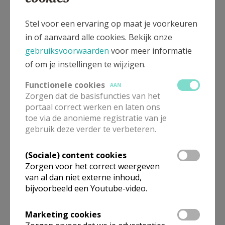
Kerk Stekene en Sint-Gillis-Waas
Stel voor een ervaring op maat je voorkeuren
in of aanvaard alle cookies. Bekijk onze
Meer
gebruiksvoorwaarden
voor meer informatie
of om je instellingen te wijzigen.
Artikel
Functionele cookies
AAN
Zorgen dat de basisfuncties van het
portaal correct werken en laten ons
toe via de anonieme registratie van je
gebruik deze verder te verbeteren.
Deel dit artikel
(Sociale) content cookies
Zorgen voor het correct weergeven
van al dan niet externe inhoud,
bijvoorbeeld een Youtube-video.
Marketing cookies