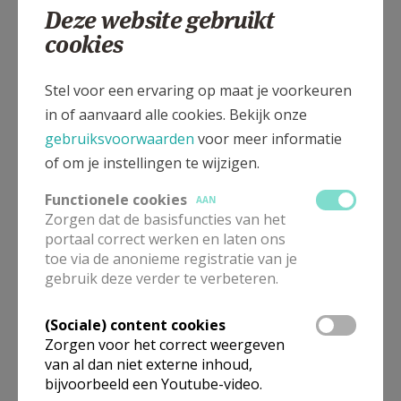
Deze website gebruikt
cookies
Gepubliceerd door
Stel voor een ervaring op maat je voorkeuren
Kerk Stekene en Sint-Gillis-Waas
in of aanvaard alle cookies. Bekijk onze
gebruiksvoorwaarden
voor meer informatie
of om je instellingen te wijzigen.
Meer
Functionele cookies
AAN
Artikel
Zorgen dat de basisfuncties van het
portaal correct werken en laten ons
toe via de anonieme registratie van je
gebruik deze verder te verbeteren.
(Sociale) content cookies
Deel dit artikel
Zorgen voor het correct weergeven
van al dan niet externe inhoud,
bijvoorbeeld een Youtube-video.