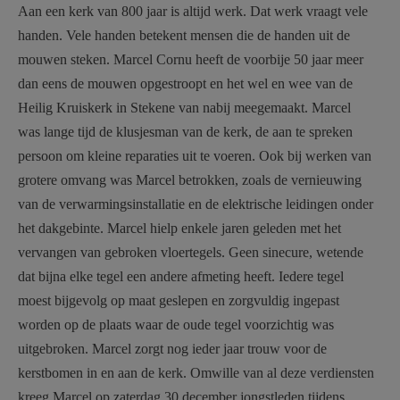
Aan een kerk van 800 jaar is altijd werk. Dat werk vraagt vele
AANMELDEN OF REGISTREREN
handen. Vele handen betekent mensen die de handen uit de
mouwen steken. Marcel Cornu heeft de voorbije 50 jaar meer
dan eens de mouwen opgestroopt en het wel en wee van de
Heilig Kruiskerk in Stekene van nabij meegemaakt. Marcel
was lange tijd de klusjesman van de kerk, de aan te spreken
persoon om kleine reparaties uit te voeren. Ook bij werken van
grotere omvang was Marcel betrokken, zoals de vernieuwing
van de verwarmingsinstallatie en de elektrische leidingen onder
het dakgebinte. Marcel hielp enkele jaren geleden met het
vervangen van gebroken vloertegels. Geen sinecure, wetende
dat bijna elke tegel een andere afmeting heeft. Iedere tegel
moest bijgevolg op maat geslepen en zorgvuldig ingepast
worden op de plaats waar de oude tegel voorzichtig was
uitgebroken. Marcel zorgt nog ieder jaar trouw voor de
kerstbomen in en aan de kerk. Omwille van al deze verdiensten
kreeg Marcel op zaterdag 30 december jongstleden tijdens