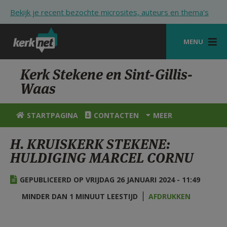
Overslaan en naar de inhoud gaan
Bekijk je recent bezochte microsites, auteurs en thema's
MENU
STARTPAGINA
Kerk Stekene en Sint-Gillis-
Waas
KERK
VIERINGEN
STARTPAGINA
CONTACTEN
MEER
SHOP
H. KRUISKERK STEKENE:
HULDIGING MARCEL CORNU
ZOEKEN
HULP
GEPUBLICEERD OP VRIJDAG 26 JANUARI 2024 - 11:49
STARTPAGINA PORTAAL
MINDER DAN 1 MINUUT LEESTIJD
AFDRUKKEN
MIJN PAROCHIE