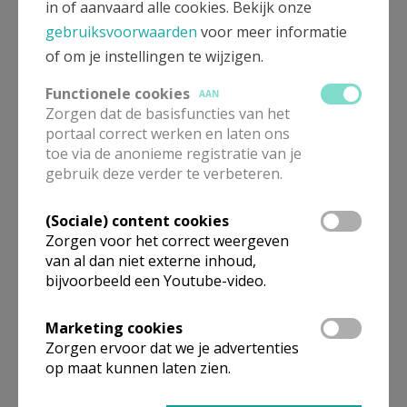
in of aanvaard alle cookies. Bekijk onze
laten dopen?
Het antwoord lijkt me nu duidelijk op
gebruiksvoorwaarden
voor meer informatie
achtergrond van het vorige: de kinderdoop heeft maar zin als
of om je instellingen te wijzigen.
het geen uitgeholde ritus wordt, uit traditie of gewoonte, maar
als het eerst door een peter of meter en hopelijk later door het
Functionele cookies
AAN
Zorgen dat de basisfuncties van het
volwassen geworden kind zelf beleefd wordt als een echte
portaal correct werken en laten ons
‘nieuwe geboorte’, als een geboorte in de geest, de geest van
toe via de anonieme registratie van je
Jezus Christus. De kinderdoop brengt kinderen al heel vroeg in
gebruik deze verder te verbeteren.
contact met Gods Geest die in Christus was en dat is goed.
Maar het is aan de volwassenen om die Geest opnieuw te
(Sociale) content cookies
beamen, de eigen geest met Gods heilige Geest bewust te
Zorgen voor het correct weergeven
van al dan niet externe inhoud,
verbinden en zo ‘kind van God’ te willen zijn te midden van de
bijvoorbeeld een Youtube-video.
wereld.
Wij wensen op deze startzondag dan ook aan alle
Marketing cookies
Zorgen ervoor dat we je advertenties
gedoopten deze geestelijke beaming toe, het goddelijk
op maat kunnen laten zien.
avontuur in de Geest, de volwassen en hedendaagse
navolging van Christus, tot lof van de Vader en tot opbouw