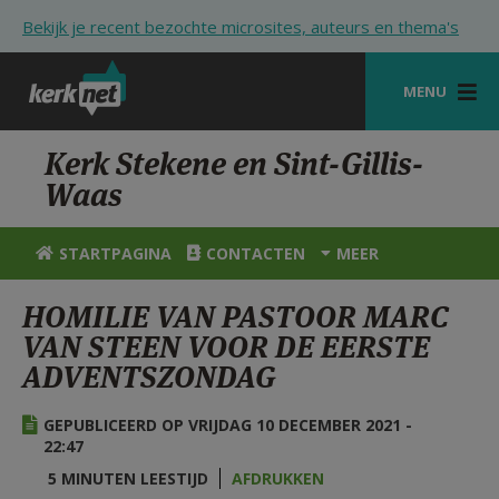
Overslaan en naar de inhoud gaan
Bekijk je recent bezochte microsites, auteurs en thema's
MENU
STARTPAGINA
Kerk Stekene en Sint-Gillis-
Waas
KERK
VIERINGEN
STARTPAGINA
CONTACTEN
MEER
SHOP
HOMILIE VAN PASTOOR MARC
VAN STEEN VOOR DE EERSTE
ZOEKEN
ADVENTSZONDAG
HULP
GEPUBLICEERD OP VRIJDAG 10 DECEMBER 2021 -
STARTPAGINA PORTAAL
22:47
MIJN PAROCHIE
5 MINUTEN LEESTIJD
AFDRUKKEN