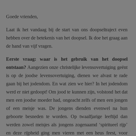
AANMELDEN OF REGISTREREN
Goede vrienden,
Laat ik het vandaag bij de start van ons doopseltraject even
hebben over de betekenis van het doopsel. Ik doe het graag aan
de hand van vijf vragen.
Eerste vraag: waar is het gebruik van het doopsel
ontstaan?
Aangezien onze christelijke levensovertuiging geënt
is op de joodse levensovertuiging, dienen we alvast te rade
gaan bij het jodendom. En wat zien we hier? In het jodendom
werd er niet gedoopt! Om jood te kunnen zijn, volstond het dat
men een joodse moeder had, ongeacht zelfs of men een jongen
of een meisje was. De jongens dienden evenwel na hun
geboorte besneden te worden. Op twaalfjarige leeftijd dan
werden zowel meisjes als jongens zogenaamd ‘spiritueel rijp’
en deze rijpheid ging men vieren met een heus feest, voor