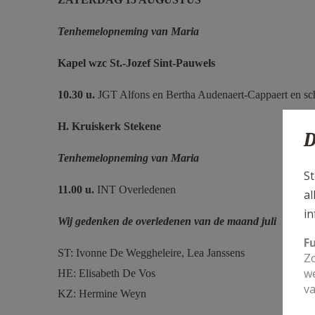
Tenhemelopneming van Maria
Kapel wzc St.-Jozef
Sint-Pauwels
10.30 u.
JGT Alfons en Bertha Audenaert-Cappaert en sc
H. Kruiskerk Stekene
D
Tenhemelopneming van Maria
St
11.00 u.
INT Overledenen
al
in
Wij gedenken de overledenen van de maand juli
F
ST: Ivonne De Weggheleire, Lea Janssens
Zo
we
HE: Elisabeth De Vos
va
KZ: Hermine Weyn