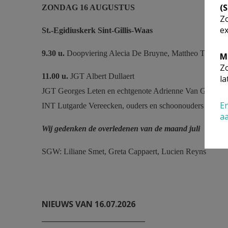
(
ZONDAG 16 AUGUSTUS
Zo
ex
St.-Egidiuskerk
Sint-Gillis-Waas
9.30 u.
Doopviering Alecia De Bruyne, Mattheo Thielens
M
Zo
11.00 u.
JGT Albert Dullaert
la
JGT Georges Leten en echtgenote Adrienne Van Goethe
En
INT Lutgarde Vereecken, ouders en schoonouders
a
Wij gedenken de overledenen van de maand juli
SGW: Liliane Smet, Greta Cappaert, Lucien Reyns
NIEUWS VAN 16.07.2026
_____________________________