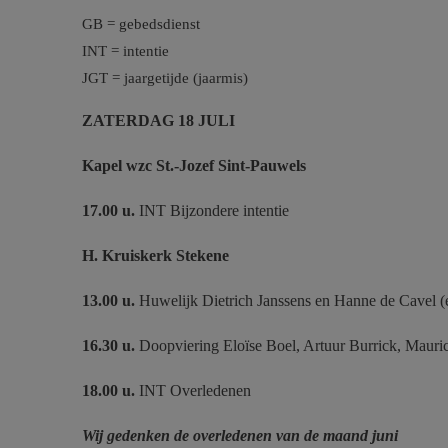
GB = gebedsdienst
INT = intentie
JGT = jaargetijde (jaarmis)
ZATERDAG 18 JULI
Kapel wzc St.-Jozef
Sint-Pauwels
17.00 u.
INT Bijzondere intentie
H. Kruiskerk Stekene
13.00 u.
Huwelijk Dietrich Janssens en Hanne de Cavel (
16.30 u.
Doopviering Eloïse Boel, Artuur Burrick, Maur
18.00 u.
INT Overledenen
Wij gedenken de overledenen van de maand juni