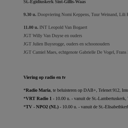
St.-Egidiuskerk
Sint-Gillis-Waas
9.30 u.
Doopviering Nomi Keppens, Tuur Weinand, Lili 
11.00 u.
INT Leopold Van Bogaert
JGT Willy Van Duyse en ouders
JGT Julien Buysrogge, ouders en schoonouders
JGT Camiel Maes, echtgenote Gabrielle De Vogel, Frans
Viering op radio en tv
*
Radio Maria
, te beluisteren op DAB+, Telenet 912, Int
*
VRT Radio 1
- 10.00 u. - vanuit de St.-Lambertuskerk,
*
TV - NPO2 (NL)
- 10.00 u. - vanuit de St.-Elisabethke