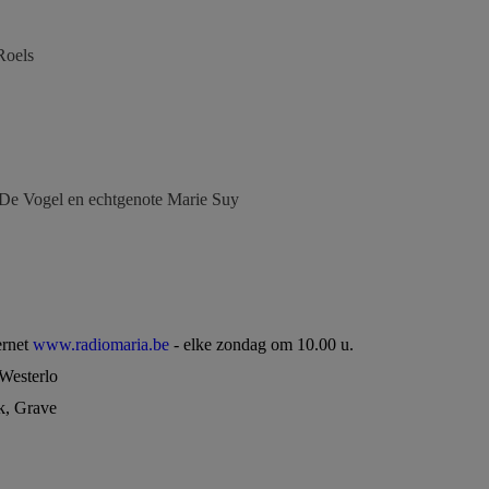
Roels
 De Vogel en echtgenote Marie Suy
ernet
www.radiomaria.be
- elke zondag om 10.00 u.
 Westerlo
rk, Grave