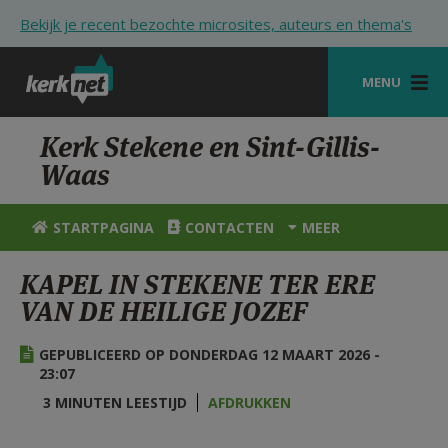
Overslaan en naar de inhoud gaan
Bekijk je recent bezochte microsites, auteurs en thema's
MENU
STARTPAGINA
Kerk Stekene en Sint-Gillis-
Waas
KERK
VIERINGEN
STARTPAGINA
CONTACTEN
MEER
SHOP
KAPEL IN STEKENE TER ERE
VAN DE HEILIGE JOZEF
ZOEKEN
HULP
GEPUBLICEERD OP DONDERDAG 12 MAART 2026 -
23:07
STARTPAGINA PORTAAL
3 MINUTEN LEESTIJD
AFDRUKKEN
MIJN PAROCHIE