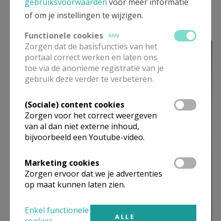
gebruiksvoorwaarden
voor meer informatie
kapel onderhouden door het echtpaar Jozef en Marijke De
of om je instellingen te wijzigen.
Bock, die ze dagelijks openen rond 8 u. en sluiten rond 17 u.
Functionele cookies
AAN
Sint-Jozef kapel ST binnen
Zorgen dat de basisfuncties van het
2025_172611.jpg
portaal correct werken en laten ons
toe via de anonieme registratie van je
gebruik deze verder te verbeteren.
(Sociale) content cookies
Zorgen voor het correct weergeven
van al dan niet externe inhoud,
bijvoorbeeld een Youtube-video.
Marketing cookies
Zorgen ervoor dat we je advertenties
op maat kunnen laten zien.
Enkel functionele
ALLE