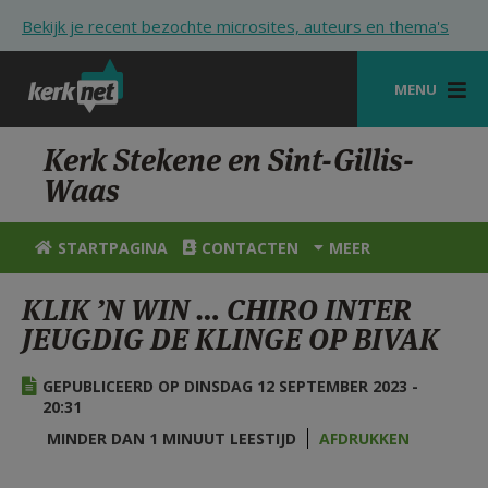
Overslaan en naar de inhoud gaan
Bekijk je recent bezochte microsites, auteurs en thema's
MENU
STARTPAGINA
Kerk Stekene en Sint-Gillis-
Waas
KERK
VIERINGEN
STARTPAGINA
CONTACTEN
MEER
SHOP
KLIK ’N WIN … CHIRO INTER
JEUGDIG DE KLINGE OP BIVAK
ZOEKEN
HULP
GEPUBLICEERD OP DINSDAG 12 SEPTEMBER 2023 -
20:31
STARTPAGINA PORTAAL
MINDER DAN 1 MINUUT LEESTIJD
AFDRUKKEN
MIJN PAROCHIE