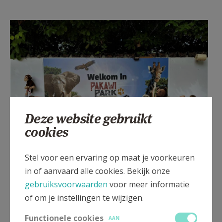
Deze website gebruikt
cookies
Stel voor een ervaring op maat je voorkeuren
in of aanvaard alle cookies. Bekijk onze
gebruiksvoorwaarden
voor meer informatie
De wieskes een dag naar “Pakawi dierenpark”. Op het
of om je instellingen te wijzigen.
menu: “gekke bekken trekken!”
Functionele cookies
AAN