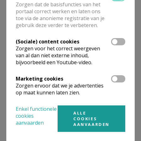
Zorgen dat de basisfuncties van het
portaal correct werken en laten ons
toe via de anonieme registratie van je
Gepubliceerd door
gebruik deze verder te verbeteren.
Kerk Stekene en Sint-Gillis-Waas
(Sociale) content cookies
Zorgen voor het correct weergeven
Meer
van al dan niet externe inhoud,
bijvoorbeeld een Youtube-video.
Artikel
Marketing cookies
Zorgen ervoor dat we je advertenties
op maat kunnen laten zien.
Enkel functionele
Deel dit artikel
ALLE
cookies
COOKIES
aanvaarden
AANVAARDEN