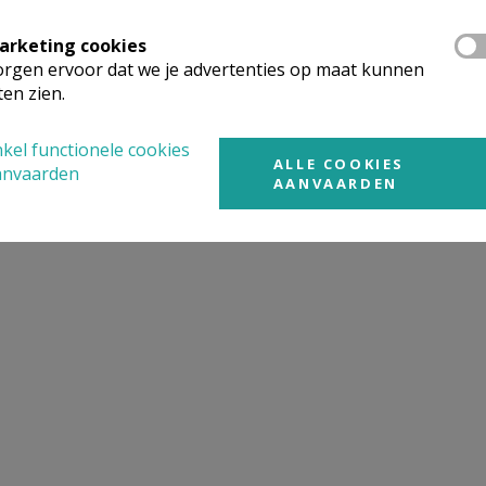
arketing cookies
rgen ervoor dat we je advertenties op maat kunnen
ten zien.
kel functionele cookies
ALLE COOKIES
anvaarden
AANVAARDEN