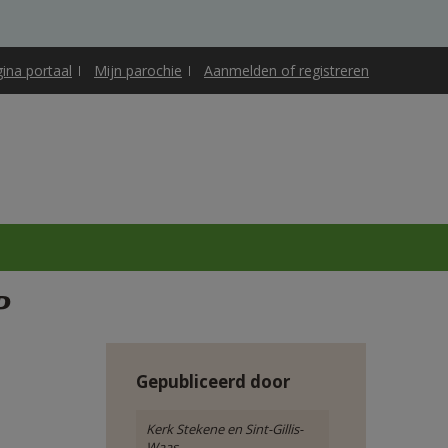
gina portaal
Mijn parochie
Aanmelden of registreren
P
Gepubliceerd door
Kerk Stekene en Sint-Gillis-
Waas