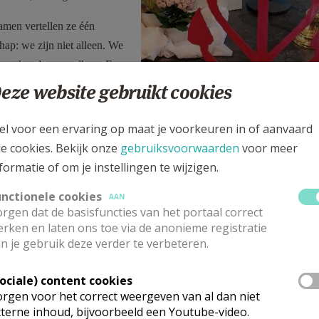
amen vertellen ze één
ap: we zijn niet alleen. We
vasthouden aan elkaar. En
hoop die ons draagt.
eze website gebruikt cookies
t kunstwerk een uitnodiging
el voor een ervaring op maat je voorkeuren in of aanvaard
m zelf een anker te zijn voor
le cookies. Bekijk onze
gebruiksvoorwaarden
voor meer
anders en om niet los te
formatie of om je instellingen te wijzigen.
maar te verbinden.
unctionele cookies
AAN
op is geen zwakte. Hoop is kracht. En samen zijn wij sterker dan wel
rgen dat de basisfuncties van het portaal correct
k.
rken en laten ons toe via de anonieme registratie
n je gebruik deze verder te verbeteren.
chten en leerlingen Broederschool Stekene.
Sociale) content cookies
rgen voor het correct weergeven van al dan niet
terne inhoud, bijvoorbeeld een Youtube-video.