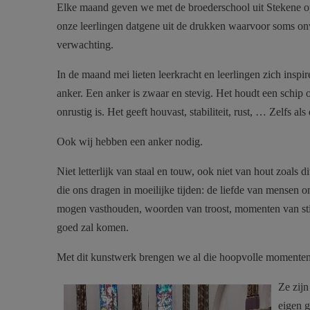
Elke maand geven we met de broederschool uit Stekene op
onze leerlingen datgene uit de drukken waarvoor soms o
verwachting.
anker van hoop-1.jpg
In de maand mei lieten leerkracht en leerlingen zich inspi
anker. Een anker is zwaar en stevig. Het houdt een schip 
onrustig is. Het geeft houvast, stabiliteit, rust, … Zelfs al
Ook wij hebben een anker nodig.
Niet letterlijk van staal en touw, ook niet van hout zoals 
die ons dragen in moeilijke tijden: de liefde van mensen 
mogen vasthouden, woorden van troost, momenten van stil
goed zal komen.
Met dit kunstwerk brengen we al die hoopvolle momente
anker van hoop-2.jpg
Ze zijn
eigen g