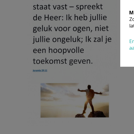
M
Zo
la
En
a