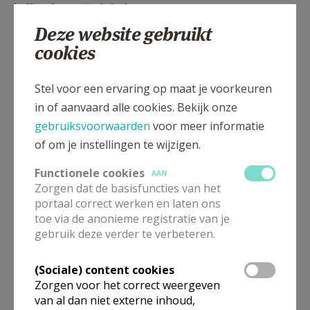
koffie achteraan in de kerk.
Deze website gebruikt
cookies
Stel voor een ervaring op maat je voorkeuren
Gepubliceerd door
in of aanvaard alle cookies. Bekijk onze
Kerk Stekene en Sint-Gillis-Waas
gebruiksvoorwaarden
voor meer informatie
of om je instellingen te wijzigen.
Meer
Functionele cookies
AAN
Zorgen dat de basisfuncties van het
Artikel
portaal correct werken en laten ons
toe via de anonieme registratie van je
gebruik deze verder te verbeteren.
(Sociale) content cookies
Zorgen voor het correct weergeven
Deel dit artikel
van al dan niet externe inhoud,