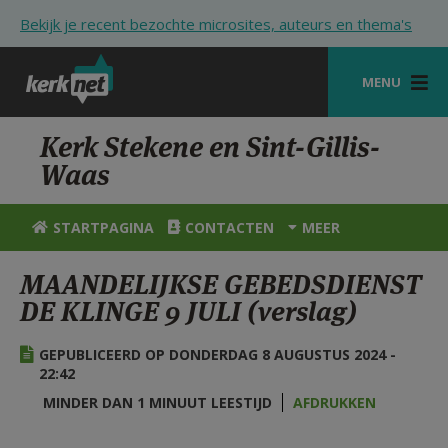
Overslaan en naar de inhoud gaan
Bekijk je recent bezochte microsites, auteurs en thema's
MENU
STARTPAGINA
Kerk Stekene en Sint-Gillis-
Waas
KERK
VIERINGEN
STARTPAGINA
CONTACTEN
MEER
SHOP
MAANDELIJKSE GEBEDSDIENST
DE KLINGE 9 JULI (verslag)
ZOEKEN
HULP
GEPUBLICEERD OP DONDERDAG 8 AUGUSTUS 2024 -
22:42
STARTPAGINA PORTAAL
MINDER DAN 1 MINUUT LEESTIJD
AFDRUKKEN
MIJN PAROCHIE