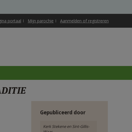
gina portaal
Mijn parochie
Aanmelden of registreren
DITIE
Gepubliceerd door
Kerk Stekene en Sint-Gillis-
Waas