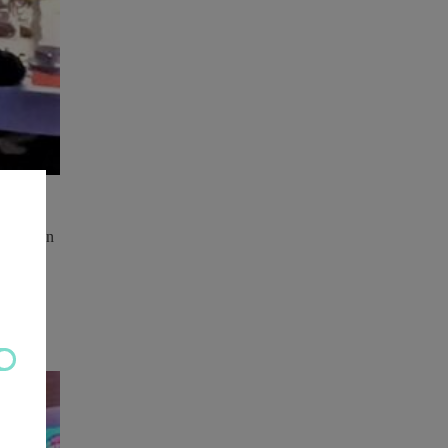
enzijn en
an