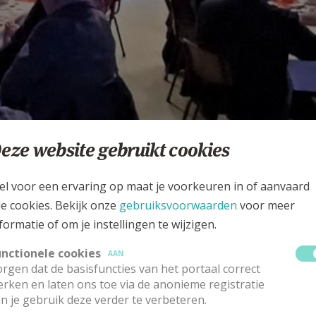
eze website gebruikt cookies
e mensen waren blij om terug te kunnen genieten van een gezellig sam
el voor een ervaring op maat je voorkeuren in of aanvaard
le cookies. Bekijk onze
gebruiksvoorwaarden
voor meer
ankingen in ontvangst te mogen nemen en te merken dat het gevoel v
formatie of om je instellingen te wijzigen.
unctionele cookies
AAN
rgen dat de basisfuncties van het portaal correct
rken en laten ons toe via de anonieme registratie
n je gebruik deze verder te verbeteren.