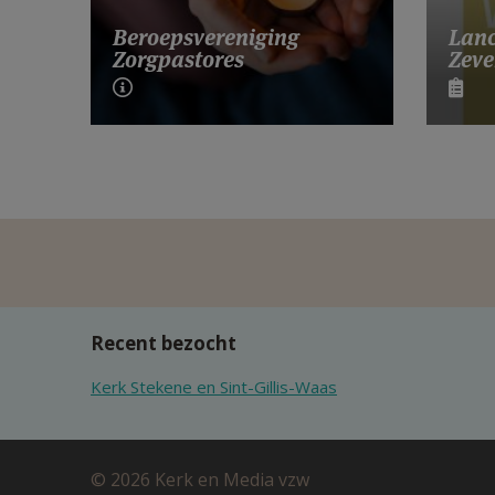
Lanc
Beroepsvereniging
Zeve
Zorgpastores
Recent bezocht
Kerk Stekene en Sint-Gillis-Waas
© 2026 Kerk en Media vzw