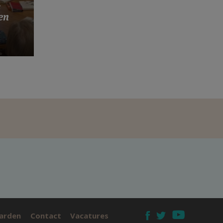
s
en
arden
Contact
Vacatures