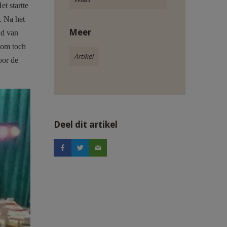
et startte
. Na het
Meer
nd van
 om toch
Artikel
oor de
Deel dit artikel