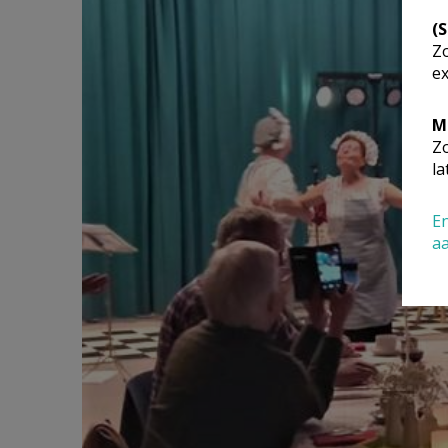
(
Zo
ex
M
Zo
la
En
a