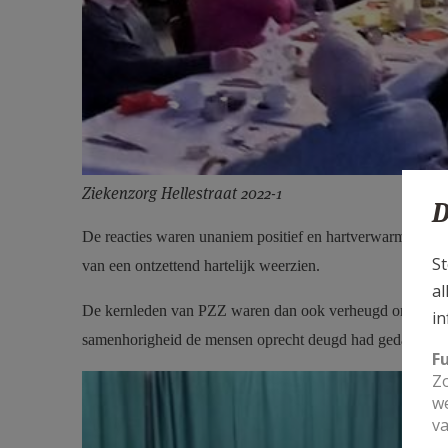
Ziekenzorg Hellestraat 2022-1
D
De reacties waren unaniem positief en hartverwarmend. D
St
van een ontzettend hartelijk weerzien.
al
De kernleden van PZZ waren dan ook verheugd om de bed
in
samenhorigheid de mensen oprecht deugd had gedaan.
F
Zo
we
va