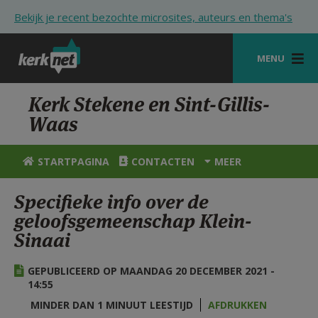
Overslaan en naar de inhoud gaan
Bekijk je recent bezochte microsites, auteurs en thema's
MENU
STARTPAGINA
Kerk Stekene en Sint-Gillis-
Waas
KERK
VIERINGEN
STARTPAGINA
CONTACTEN
MEER
SHOP
Specifieke info over de
geloofsgemeenschap Klein-
ZOEKEN
Sinaai
HULP
GEPUBLICEERD OP MAANDAG 20 DECEMBER 2021 -
STARTPAGINA PORTAAL
14:55
MIJN PAROCHIE
MINDER DAN 1 MINUUT LEESTIJD
AFDRUKKEN