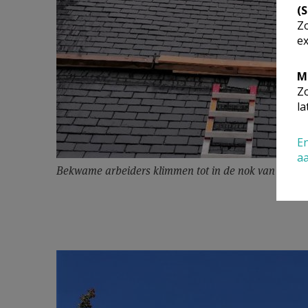
(
Zo
ex
M
Zo
la
En
a
Bekwame arbeiders klimmen tot in de nok van het d