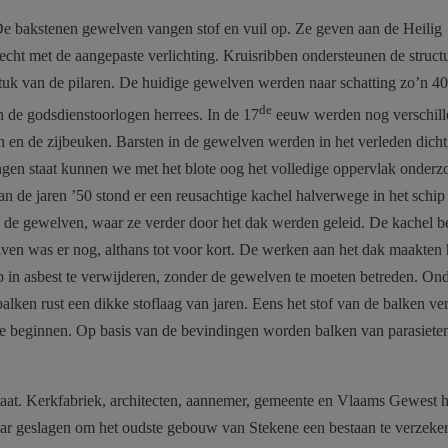
De bakstenen gewelven vangen stof en vuil op. Ze geven aan de Heilig
 recht met de aangepaste verlichting. Kruisribben ondersteunen de struct
tuk van de pilaren. De huidige gewelven werden naar schatting zo’n 40
de
n de godsdienstoorlogen herrees. In de 17
eeuw werden nog verschill
 en de zijbeuken. Barsten in de gewelven werden in het verleden dicht
ingen staat kunnen we met het blote oog het volledige oppervlak onderz
n de jaren ’50 stond er een reusachtige kachel halverwege in het schip
n de gewelven, waar ze verder door het dak werden geleid. De kachel b
ven was er nog, althans tot voor kort. De werken aan het dak maakten 
 in asbest te verwijderen, zonder de gewelven te moeten betreden. Ond
lken rust een dikke stoflaag van jaren. Eens het stof van de balken ve
nte beginnen. Op basis van de bevindingen worden balken van parasiete
staat. Kerkfabriek, architecten, aannemer, gemeente en Vlaams Gewest 
kaar geslagen om het oudste gebouw van Stekene een bestaan te verzeke