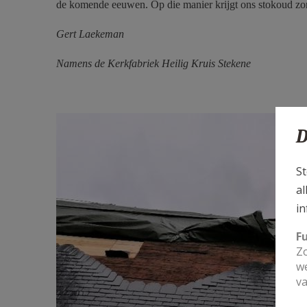
de komende eeuwen. Op die manier krijgt ons stokoud zor
Gert Laekeman
Namens de Kerkfabriek Heilig Kruis Stekene
D
St
al
in
F
Zo
we
va