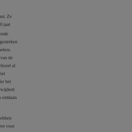
uur. Ze
0 jaar
ende
gestreken
oeken.
 van de
ehoort al
het
er het
rwijderd
n ontdaan
hebben
ren voor