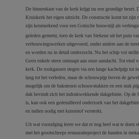
De binnenkant van de kerk krijgt nu een grondige beurt. 
Kruiskerk het eigen uitzicht. De constructie komt tot zijn
zijn kenmerkend voor een Gotische bouwstijl als verlengs
geleden gemetst, toen de kerk van Stekene uit het puin va
verbouwingswerken uitgevoerd, onder andere aan de toren
en worden nu in detail onderzocht. Nu het schip vol stell
Geen enkele steen ontsnapt aan onze aandacht. Tot eind va
kerk. De rookgassen stegen via een lange kachelpijp tot i
lang tot het verleden, maar de schouwpijp boven de gewel
mogelijk om de bakstenen schouwstukken en een stuk pijp
dak bevindt zich het indrukwekkende dakgebinte. Op de ba
is, kan ook een gedetailleerd onderzoek van het dakgebi
en indien nodig met kunststof versterkt.
Uit wat voorafging leren we dat er nog heel wat te doen 
met het grootscheeps restauratieproject de handen in me