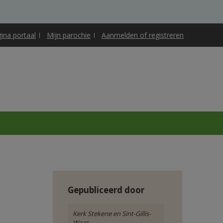
gina portaal
Mijn parochie
Aanmelden of registreren
Gepubliceerd door
Kerk Stekene en Sint-Gillis-
Waas