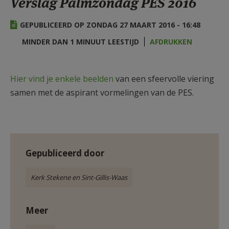
Verslag Palmzondag PES 2016
AANMELDEN OF REGISTREREN
GEPUBLICEERD OP ZONDAG 27 MAART 2016 - 16:48
MINDER DAN 1 MINUUT LEESTIJD
AFDRUKKEN
Hier vind je enkele beelden
van een sfeervolle viering
samen met de aspirant vormelingen van de PES.
Gepubliceerd door
Kerk Stekene en Sint-Gillis-Waas
Meer