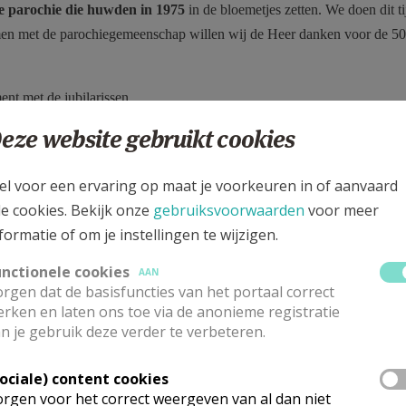
e parochie die huwden in 1975
in de bloemetjes zetten. We doen dit t
amen met de parochiegemeenschap willen wij de Heer danken voor de 5
nt met de jubilarissen.
eze website gebruikt cookies
en jubileum viert. Daarom
een
el voor een ervaring op maat je voorkeuren in of aanvaard
n van mensen die 50 jaar
le cookies. Bekijk onze
gebruiksvoorwaarden
voor meer
hartelijk dank.
formatie of om je instellingen te wijzigen.
de kerk, of aan het
unctionele cookies
AAN
(open maandag, woensdag,
rgen dat de basisfuncties van het portaal correct
rken en laten ons toe via de anonieme registratie
:
n je gebruik deze verder te verbeteren.
Sociale) content cookies
rgen voor het correct weergeven van al dan niet