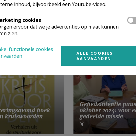
terne inhoud, bijvoorbeeld een Youtube-video.
arketing cookies
rgen ervoor dat we je advertenties op maat kunnen
ten zien.
kel functionele cookies
ALLE COOKIES
anvaarden
AANVAARDEN
Gebedsintentie pau
eringsavond boek
oktober 2024: voor e
n kruiswoorden
gedeelde missie