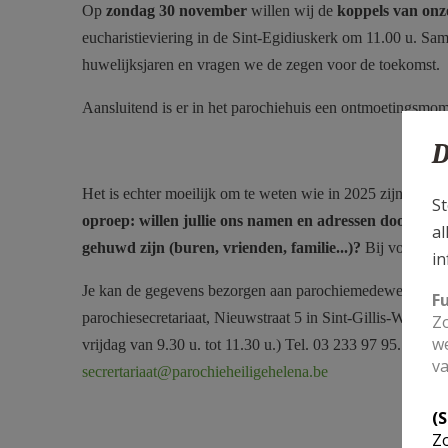
Op
zondag 30 november
willen wij de
koppels van onz
eucharistieviering in de Sint-Egidiuskerk om 11.00 u. S
huwelijksjaren en vragen we de zegen voor de toekomst.
Aansluitend is er in het parochiehuis een ontmoetingsmome
D
gouden huwelijk 50 jaar.jpg
Het is echter moeilijk om te weten wie in 2025 zijn goud
St
oproep: willen jullie ons namen en adressen doorgeve
al
gehuwd zijn (buren, vrienden, familie...)?
Bij voorbaat 
in
Je kan de gegevens bezorgen aan parochiemedewerkers in 
F
parochiesecretariaat, Nieuwstraat 5 in Sint-Gillis-Waas 
Zo
we
vrijdag van 9.30 u. tot 11.30 u.) Tel. 03 233 97 95. E-mail
va
secrertariaat@parochieheiligehelena.be
(
Zo