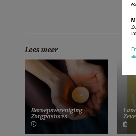
ex
M
Zo
la
Lees meer
En
a
Lanc
Beroepsvereniging
Zeve
Zorgpastores