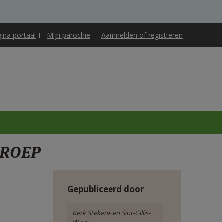
gina portaal
Mijn parochie
Aanmelden of registreren
PROEP
Gepubliceerd door
Kerk Stekene en Sint-Gillis-
Waas