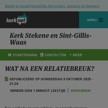
Overslaan en naar de inhoud gaan
Bekijk je recent bezochte microsites, auteurs en thema's
MENU
STARTPAGINA
Kerk Stekene en Sint-Gillis-
Waas
KERK
VIERINGEN
STARTPAGINA
CONTACTEN
MEER
SHOP
WAT NA EEN RELATIEBREUK?
ZOEKEN
GEPUBLICEERD OP DONDERDAG 9 OKTOBER 2025 -
HULP
21:24
MINDER DAN 1 MINUUT LEESTIJD
AFDRUKKEN
STARTPAGINA PORTAAL
MIJN PAROCHIE