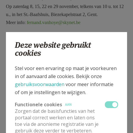
Op zaterdag 8, 15, 22 en 29 november, telkens van 10 u. tot 12
u., in het St.-Baafshuis, Biezekapelstraat 2, Gent.
Meer info:
fernand.vanhoye@skynet.be
Deze website gebruikt
* Er is een
abdijweekend
van 24 tot 26 april 2026 in de abdij
cookies
van Averbode.
Meer info:
hildevanroeyen@hotmail.com
Stel voor een ervaring op maat je voorkeuren
in of aanvaard alle cookies. Bekijk onze
gebruiksvoorwaarden
voor meer informatie
of om je instellingen te wijzigen.
Gepubliceerd door
Functionele cookies
AAN
Zorgen dat de basisfuncties van het
Kerk Stekene en Sint-Gillis-Waas
portaal correct werken en laten ons
toe via de anonieme registratie van je
gebruik deze verder te verbeteren.
Meer