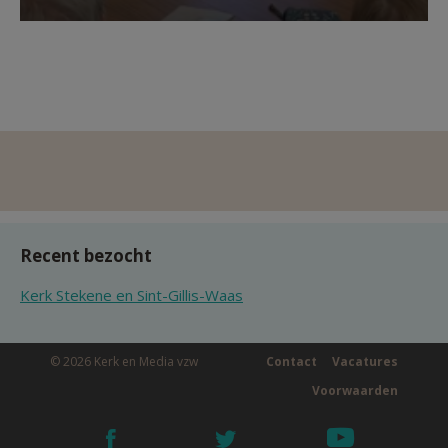
Recent bezocht
Kerk Stekene en Sint-Gillis-Waas
© 2026 Kerk en Media vzw
Contact
Vacatures
Voorwaarden