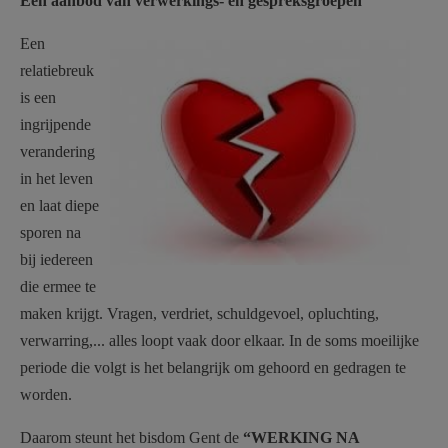
Een aanbod van verwerkings- en gespreksgroepen
AANMELDEN OF REGISTREREN
relatiebreuk.jpg
Een
relatiebreuk
is een
ingrijpende
verandering
in het leven
en laat diepe
sporen na
bij iedereen
die ermee te
maken krijgt. Vragen, verdriet, schuldgevoel, opluchting,
verwarring,... alles loopt vaak door elkaar. In de soms moeilijke
periode die volgt is het belangrijk om gehoord en gedragen te
worden.
Daarom steunt het bisdom Gent de
“WERKING NA