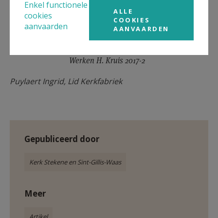
Enkel functionele
ALLE
cookies
COOKIES
aanvaarden
AANVAARDEN
Werken H. Kruis 2017-2
Puylaert Ingrid, Lid Kerkfabriek
Gepubliceerd door
Kerk Stekene en Sint-Gillis-Waas
Meer
Artikel