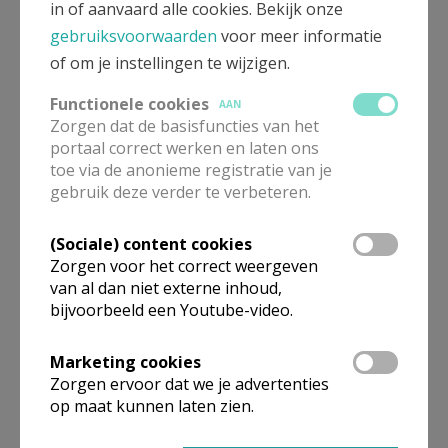
in of aanvaard alle cookies. Bekijk onze
enkel opener en
gebruiksvoorwaarden
voor meer informatie
lichter, zij wil vooral
of om je instellingen te wijzigen.
‘open’ zijn voor allen
Functionele cookies
AAN
en ‘licht’ geven in
Zorgen dat de basisfuncties van het
donkere dagen.
portaal correct werken en laten ons
toe via de anonieme registratie van je
gebruik deze verder te verbeteren.
Kom gerust eens langs en geniet mee van onze
mooie kerk. Van harte een warm welkom!
(Sociale) content cookies
Zorgen voor het correct weergeven
van al dan niet externe inhoud,
bijvoorbeeld een Youtube-video.
Marketing cookies
Zorgen ervoor dat we je advertenties
op maat kunnen laten zien.