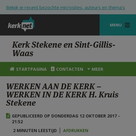
Overslaan en naar de inhoud gaan
Bekijk je recent bezochte microsites, auteurs en thema's
MENU
STARTPAGINA
Kerk Stekene en Sint-Gillis-
Waas
KERK
VIERINGEN
STARTPAGINA
CONTACTEN
MEER
SHOP
WERKEN AAN DE KERK –
WERKEN IN DE KERK H. Kruis
ZOEKEN
Stekene
HULP
GEPUBLICEERD OP DONDERDAG 12 OKTOBER 2017 -
STARTPAGINA PORTAAL
21:52
MIJN PAROCHIE
2 MINUTEN LEESTIJD
AFDRUKKEN