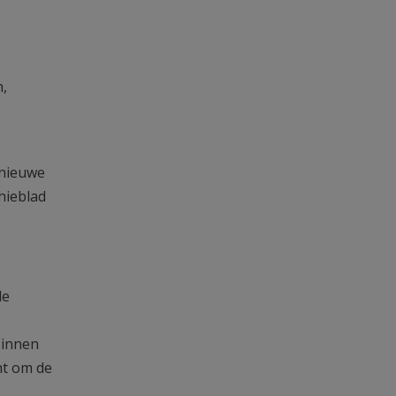
n,
 nieuwe
hieblad
le
binnen
ht om de