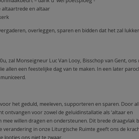
hoonmaakbeurt – dank u wel poetsploeg -
 altaartrede en altaar
erk
vergaderen, overleggen, sparen en bidden dat het zal lukke
00u, zal Monseigneur Luc Van Looy, Bisschop van Gent, ons
e allen een feestelijke dag van te maken. In een later paroc
mmuniceerd.
 voor het geduld, meeleven, supporteren en sparen. Door al
 ontvangen voor zowel de geluidinstallatie als ‘altaar en
en mee willen dragen en ondersteunen. Dit brede draagvlak 
verandering in onze Liturgische Ruimte geeft ons de krac
e lootjes ons niet te zwaar.