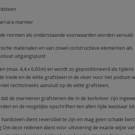
rdsteen
 carrara marmer
kende normen als onderstaande voorwaarden worden vervuld.
ische materialen en van zowel constructieve elementen als
bsoluut uitgangspunt:
n (max. 4,4 x 6,65m) en wordt zo gepositioneerd als tijdens
e trede en de witte grafsteen in de vloer voor het podium w
niet rechtstreeks aansluit op de witte grafsteen;
 dat de marmeren grafstenen die in de kerkvloer zijn ingew
den en de mogelijke opschriften ten allen tijde leesbaar bli
e hardsteen dient reversibel te zijn en mag geen schade be
 Om deze redenen dient voor uitvoering de exacte wijze va