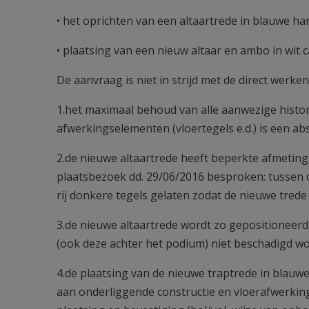
• het oprichten van een altaartrede in blauwe ha
• plaatsing van een nieuw altaar en ambo in wit
De aanvraag is niet in strijd met de direct wer
1.het maximaal behoud van alle aanwezige histor
afwerkingselementen (vloertegels e.d.) is een a
2.de nieuwe altaartrede heeft beperkte afmetinge
plaatsbezoek dd. 29/06/2016 besproken: tussen d
rij donkere tegels gelaten zodat de nieuwe trede 
3.de nieuwe altaartrede wordt zo gepositioneerd
(ook deze achter het podium) niet beschadigd wor
4.de plaatsing van de nieuwe traptrede in blauw
aan onderliggende constructie en vloerafwerking