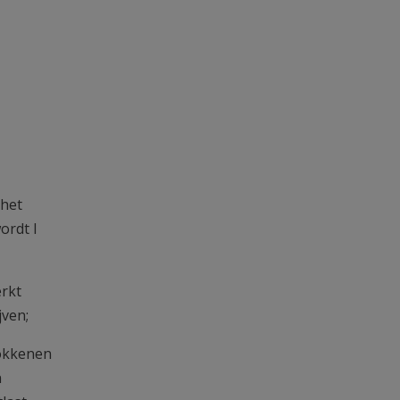
 het
ordt I
erkt
jven;
rokkenen
n