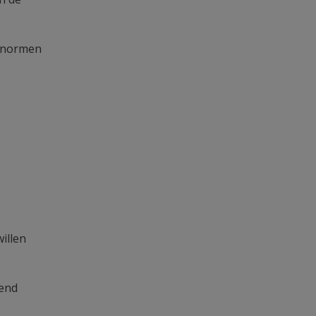
e normen
illen
rend