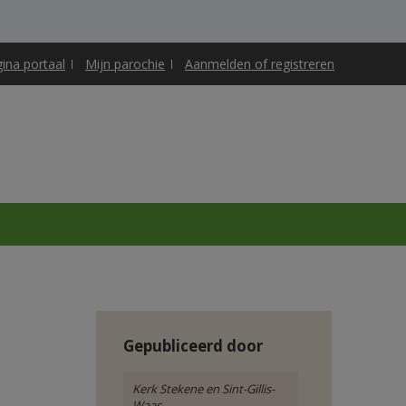
gina portaal
Mijn parochie
Aanmelden of registreren
Gepubliceerd door
Kerk Stekene en Sint-Gillis-
Waas