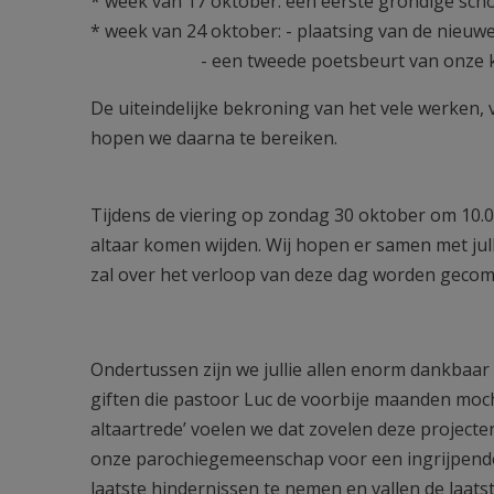
* week van 17 oktober: een eerste grondige sc
* week van 24 oktober: - plaatsing van de nieuwe
- een tweede poetsbeurt van onze k
De uiteindelijke bekroning van het vele werken, 
hopen we daarna te bereiken.
Tijdens de viering op zondag 30 oktober om 10.
altaar komen wijden. Wij hopen er samen met julli
zal over het verloop van deze dag worden geco
Ondertussen zijn we jullie allen enorm dankbaar
giften die pastoor Luc de voorbije maanden mocht
altaartrede’ voelen we dat zovelen deze project
onze parochiegemeenschap voor een ingrijpende 
laatste hindernissen te nemen en vallen de laatst