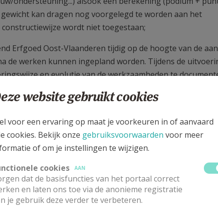
bouw/ondersteuning...) alsook een berekening (podium + punt
dit gewicht kan dragen nog voorgelegd te worden aan het
onstructiewijze wordt niet toegestaan;
nd Erfgoed Oost-Vlaanderen tijdig op de hoogte van de aa
na de werken kunnen ingepland worden. Tijdens de uitvoeri
ringswijze en evolutie van de werkzaamheden te document
eze website gebruikt cookies
bouwvergunning, deze openbaar te maken gedurende vier we
 plannen liggen trouwens nog altijd ter inzage achteraan 
el voor een ervaring op maat je voorkeuren in of aanvaard
le cookies. Bekijk onze
gebruiksvoorwaarden
voor meer
kelijk worden voldaan.
formatie of om je instellingen te wijzigen.
ocol van de firma Arte/Grossé ook nog een stabiliteitsstud
unctionele cookies
e Kerkfabriek onderneemt hiervoor de nodige stappen. We he
AAN
rgen dat de basisfuncties van het portaal correct
rnis aankunnen.
rken en laten ons toe via de anonieme registratie
n je gebruik deze verder te verbeteren.