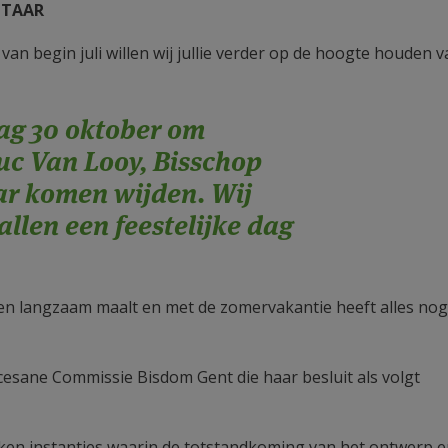
ALTAAR
 van begin juli willen wij jullie verder op de hoogte houden 
dag 30 oktober om
uc Van Looy, Bisschop
ar komen wijden. Wij
allen een feestelijke dag
len langzaam maalt en met de zomervakantie heeft alles no
ocesane Commissie Bisdom Gent die haar besluit als volgt
kken instanties waarin de totstandkoming van het ontwerp e