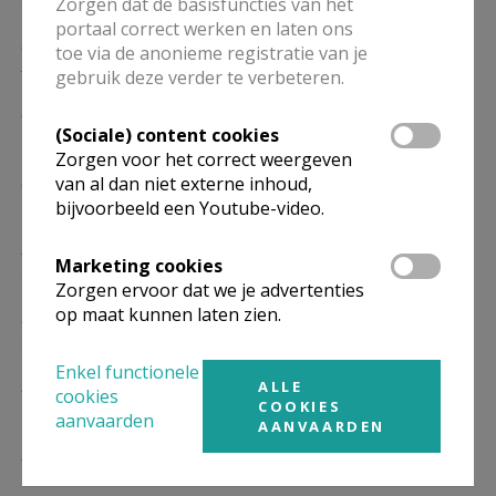
Zorgen dat de basisfuncties van het
portaal correct werken en laten ons
ZO
9.30
Eucharistie
toe via de anonieme registratie van je
31/01
gebruik deze verder te verbeteren.
ZO
9.30
Eucharistie
(Sociale) content cookies
07/02
Zorgen voor het correct weergeven
ZO
9.30
Eucharistie
van al dan niet externe inhoud,
14/02
bijvoorbeeld een Youtube-video.
ZO
9.30
Eucharistie
Marketing cookies
21/02
Zorgen ervoor dat we je advertenties
op maat kunnen laten zien.
ZO
9.30
Eucharistie
28/02
Enkel functionele
ZO
9.30
Eucharistie
ALLE
cookies
COOKIES
07/03
aanvaarden
AANVAARDEN
ZO
9.30
Eucharistie
14/03