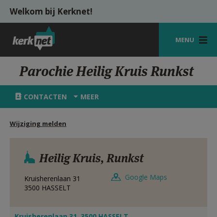
Overslaan en naar de inhoud gaan
Welkom bij Kerknet!
MENU
STARTPAGINA
Parochie Heilig Kruis Runkst
KERK
CONTACTEN
MEER
VIERINGEN
Wijziging melden
SHOP
ZOEKEN
Heilig Kruis, Runkst
HULP
Google Maps
Kruisherenlaan 31
MIJN PAROCHIE
3500
HASSELT
AANMELDEN OF REGISTREREN
Kruisherenlaan 31, 3500 HASSELT