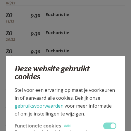
06/12
ZO
9.30
Eucharistie
13/12
ZO
9.30
Eucharistie
20/12
ZO
9.30
Eucharistie
27/12
Deze website gebruikt
ZO
9.30
Eucharistie
cookies
03/01
ZO
9.30
Eucharistie
Stel voor een ervaring op maat je voorkeuren
10/01
in of aanvaard alle cookies. Bekijk onze
ZO
9.30
Eucharistie
gebruiksvoorwaarden
voor meer informatie
17/01
of om je instellingen te wijzigen.
ZO
9.30
Eucharistie
Functionele cookies
AAN
24/01